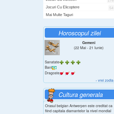
176
Jocuri Cu Elicoptere
54
Mai Multe Taguri
Horoscopul zilei
Gemeni
(22 Mai - 21 Iunie)
Sanatate
Bani
Dragoste
› vrei zodia
Cultura generala
Orasul belgian Antwerpen este creditat ca
fiind capitala diamantelor la nivel mondial