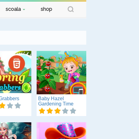
scoala
shop
Grabbers
Baby Hazel
Gardening Time