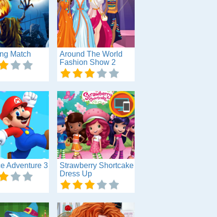
ng Match
Around The World
Fashion Show 2
ce Adventure 3
Strawberry Shortcake
Dress Up