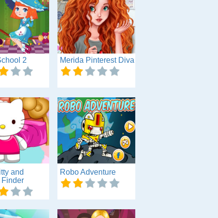
chool 2
Merida Pinterest Diva
itty and
Robo Adventure
 Finder