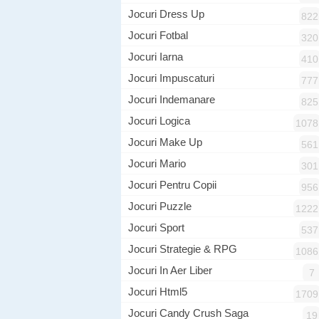
Jocuri Dress Up
822
Jocuri Fotbal
320
Jocuri Iarna
410
Jocuri Impuscaturi
777
Jocuri Indemanare
825
Jocuri Logica
1078
Jocuri Make Up
561
Jocuri Mario
301
Jocuri Pentru Copii
956
Jocuri Puzzle
1222
Jocuri Sport
537
Jocuri Strategie & RPG
1086
Jocuri In Aer Liber
7
Jocuri Html5
1709
Jocuri Candy Crush Saga
19