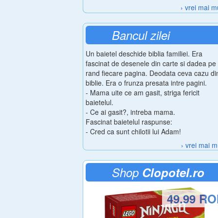
› vrei mai m
Bancul zilei
Un baietel deschide biblia familiei. Era
fascinat de desenele din carte si dadea pe
rand fiecare pagina. Deodata ceva cazu di
biblie. Era o frunza presata intre pagini.
- Mama uite ce am gasit, striga fericit
baietelul.
- Ce ai gasit?, intreba mama.
Fascinat baietelul raspunse:
- Cred ca sunt chilotii lui Adam!
› vrei mai m
Shop
Clopotel.ro
49.99 R