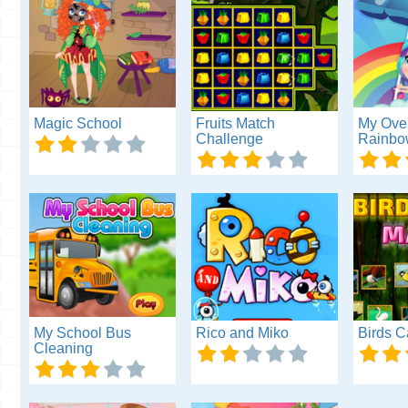
Magic School
Fruits Match
My Ove
Challenge
Rainbo
My School Bus
Rico and Miko
Birds C
Cleaning