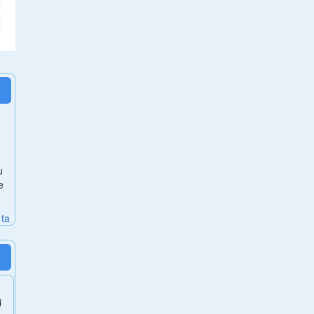
u
e
 ta
i