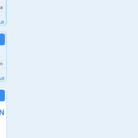
ea
ult
am
ult
ON