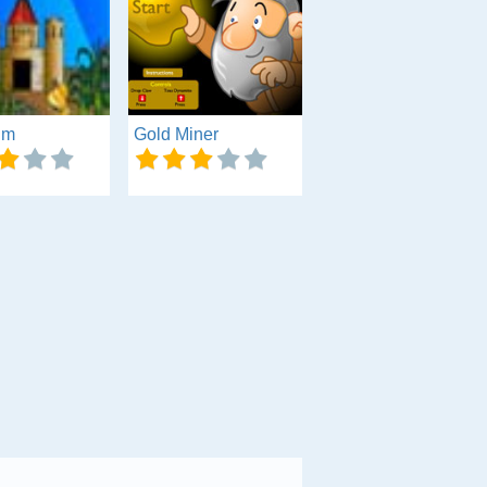
um
Gold Miner