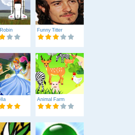
 Robin
Funny Titter
lla
Animal Farm