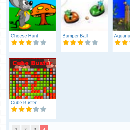
Cheese Hunt
Bumper Ball
Aquari
Cube Buster
1
2
3
4