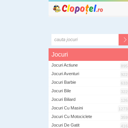
Jocuri
Jocuri Actiune
895
Jocuri Aventuri
922
Jocuri Barbie
633
Jocuri Bile
322
Jocuri Biliard
126
Jocuri Cu Masini
1273
Jocuri Cu Motociclete
359
Jocuri De Gatit
416