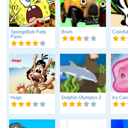
SpongeBob Patty
Brum
Colorfu
Panic
Hugo
Dolphin Olympics 2
Icy Ca