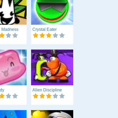
l Madness
Crystal Eater
ndy
Alien Discipline