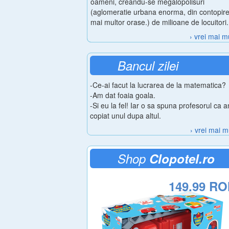
oameni, creandu-se megalopolisuri
(aglomeratie urbana enorma, din contopir
mai multor orase.) de milioane de locuitori.
› vrei mai m
Bancul zilei
-Ce-ai facut la lucrarea de la matematica?
-Am dat foaia goala.
-Si eu la fel! Iar o sa spuna profesorul ca 
copiat unul dupa altul.
› vrei mai m
Shop
Clopotel.ro
149.99 R