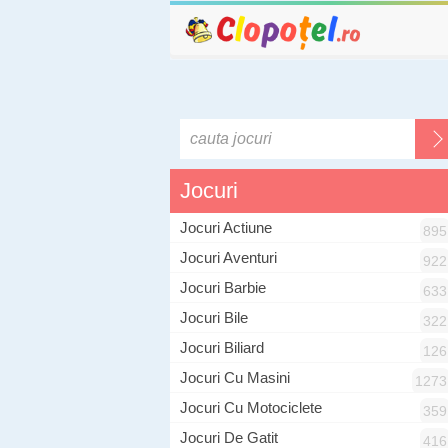
Jocuri
Jocuri Actiune
895
Jocuri Aventuri
922
Jocuri Barbie
633
Jocuri Bile
322
Jocuri Biliard
126
Jocuri Cu Masini
1273
Jocuri Cu Motociclete
359
Jocuri De Gatit
416