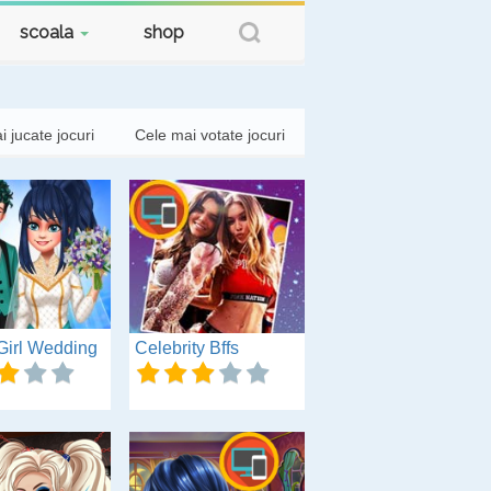
scoala
shop
 jucate jocuri
Cele mai votate jocuri
Girl Wedding
Celebrity Bffs