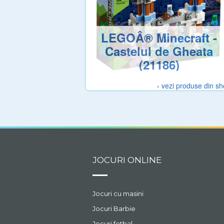
LEGOÂ® Minecraft -
Castelul de Gheata
(21186)
› vezi produse din s
JOCURI ONLINE
Jocuri cu masini
Jocuri Barbie
Jocuri fotbal