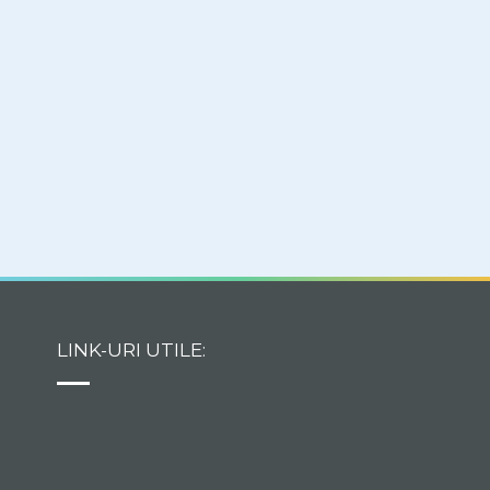
LINK-URI UTILE: