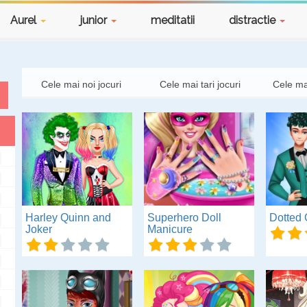
Aurel
junior
meditatii
distractie
Cele mai noi jocuri
Cele mai tari jocuri
Cele mai
Harley Quinn and
Superhero Doll
Dotted 
Joker
Manicure