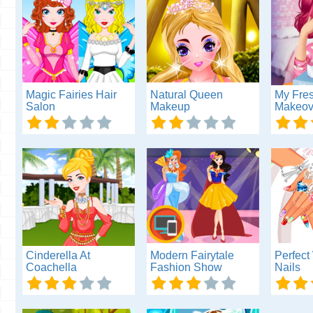
Magic Fairies Hair
Natural Queen
My Fres
Salon
Makeup
Makeov
Cinderella At
Modern Fairytale
Perfec
Coachella
Fashion Show
Nails