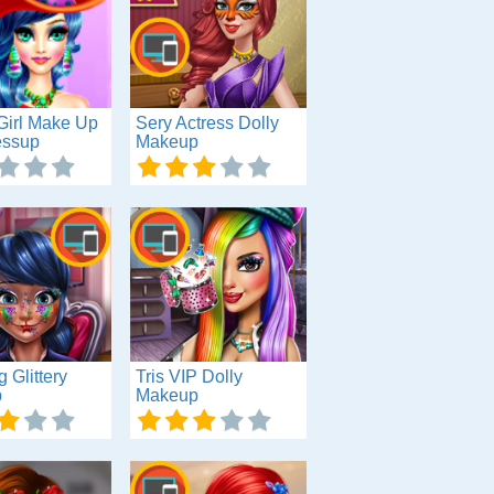
Girl Make Up
Sery Actress Dolly
essup
Makeup
 Glittery
Tris VIP Dolly
p
Makeup