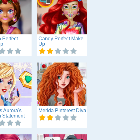
 Perfect
Candy Perfect Make
Up
Up
s Aurora's
Merida Pinterest Diva
n Statement