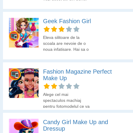
de vedere al machiajului
si a tinutei?
Geek Fashion Girl
Eleva silitoare de la
scoala are nevoie de o
noua infatisare. Hai sa o
ajutam sa-si schimbe
look-ul si sa isi aleaga
tinuta.
Fashion Magazine Perfect
Make Up
Alege cel mai
spectaculos machiaj
pentru fotomodelul ce va
aparea in revista de
moda!
Candy Girl Make Up and
Dressup