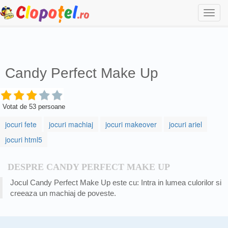
Togg
navi
Candy Perfect Make Up
Votat de
53
persoane
jocuri fete
jocuri machiaj
jocuri makeover
jocuri ariel
jocuri html5
DESPRE CANDY PERFECT MAKE UP
Jocul Candy Perfect Make Up este cu: Intra in lumea culorilor si
creeaza un machiaj de poveste.