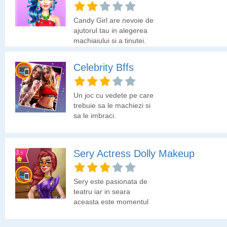
Candy Girl are nevoie de
ajutorul tau in alegerea
machiajului si a tinutei.
Vrei sa o ajuti?
Celebrity Bffs
Un joc cu vedete pe care
trebuie sa le machiezi si
sa le imbraci.
Sery Actress Dolly Makeup
Sery este pasionata de
teatru iar in seara
aceasta este momentul
cand poate arata ce
poate pe scena.