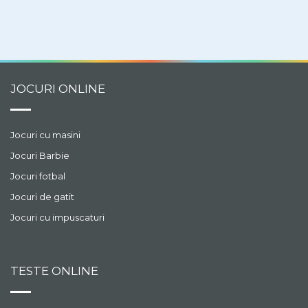
Machiajul este foarte
important, asa ca trebuie
sa gasesti in cutii
nuantele cele mai
frumoase pentru a te
asigura ca ea va straluci
JOCURI ONLINE
in lumina reflectoarelor
ca o actrita adevarata!
Jocuri cu masini
Jocuri Barbie
Jocuri fotbal
Jocuri de gatit
Jocuri cu impuscaturi
TESTE ONLINE