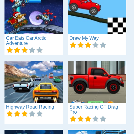
Car Eats Car Arctic
Draw My Way
Adventure
Highway Road Racing
Super Racing GT Drag
Pro