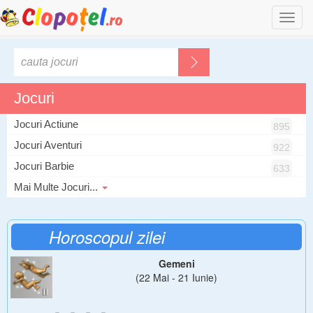
Togg
navi
Jocuri
Jocuri Actiune
895
Jocuri Aventuri
922
Jocuri Barbie
633
Mai Multe Jocuri...
Horoscopul zilei
Gemeni
(22 Mai - 21 Iunie)