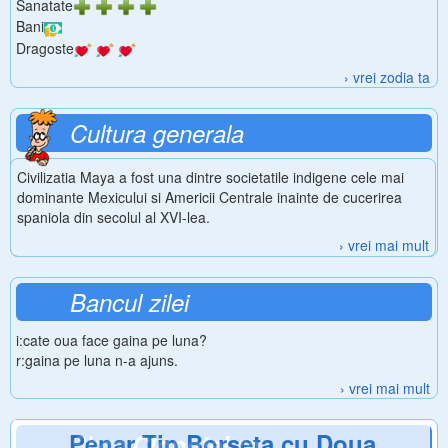
Sanatate
Bani
Dragoste
› vrei zodia ta
Cultura generala
Civilizatia Maya a fost una dintre societatile indigene cele mai
dominante Mexicului si Americii Centrale inainte de cucerirea
spaniola din secolul al XVI-lea.
› vrei mai mult
Bancul zilei
i:cate oua face gaina pe luna?
r:gaina pe luna n-a ajuns.
› vrei mai mult
Penar Tip Borseta cu Doua
Shop
Clopotel.ro