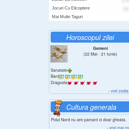
176
Jocuri Cu Elicoptere
54
Mai Multe Taguri
Horoscopul zilei
Gemeni
(22 Mai - 21 Iunie)
Sanatate
Bani
Dragoste
› vrei zodia
Cultura generala
Polul Nord nu are pamant ci doar gheata.
› vrei mai m