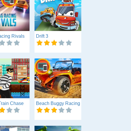
cing Rivals
Drift 3
Train Chase
Beach Buggy Racing