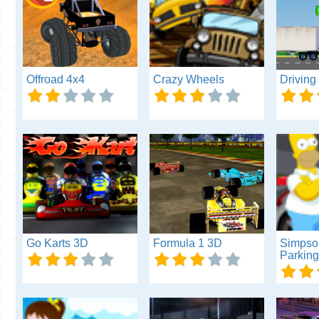
Offroad 4x4
Crazy Wheels
Driving
Go Karts 3D
Formula 1 3D
Simpso
Parking