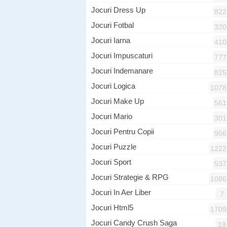
Jocuri Dress Up
822
Jocuri Fotbal
320
Jocuri Iarna
410
Jocuri Impuscaturi
777
Jocuri Indemanare
825
Jocuri Logica
1078
Jocuri Make Up
561
Jocuri Mario
301
Jocuri Pentru Copii
956
Jocuri Puzzle
1222
Jocuri Sport
537
Jocuri Strategie & RPG
1086
Jocuri In Aer Liber
7
Jocuri Html5
1709
Jocuri Candy Crush Saga
19