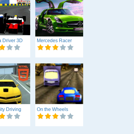
 Driver 3D
Mercedes Racer
ity Driving
On the Wheels