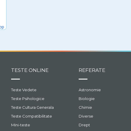
hop
TESTE ONLINE
REFERATE
Teste Vedete
Astronomie
Teste Psihologice
Biologie
Teste Cultura Generala
Chimie
Teste Compatibilitate
Diverse
Mini-teste
Drept