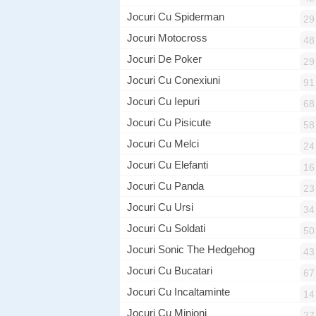
Jocuri Cu Spiderman
29
Jocuri Motocross
48
Jocuri De Poker
29
Jocuri Cu Conexiuni
91
Jocuri Cu Iepuri
68
Jocuri Cu Pisicute
58
Jocuri Cu Melci
24
Jocuri Cu Elefanti
16
Jocuri Cu Panda
23
Jocuri Cu Ursi
34
Jocuri Cu Soldati
50
Jocuri Sonic The Hedgehog
43
Jocuri Cu Bucatari
67
Jocuri Cu Incaltaminte
14
Jocuri Cu Minioni
27