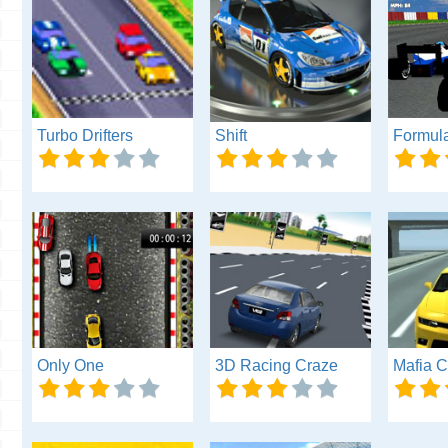
Turbo Drifters
Shift
Formula
Only One
3D Racing Craze
Mafia C