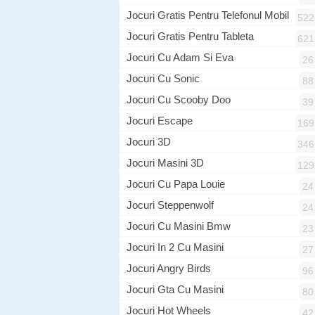
Jocuri Gratis Pentru Telefonul Mobil
522
Jocuri Gratis Pentru Tableta
621
Jocuri Cu Adam Si Eva
26
Jocuri Cu Sonic
88
Jocuri Cu Scooby Doo
39
Jocuri Escape
169
Jocuri 3D
346
Jocuri Masini 3D
129
Jocuri Cu Papa Louie
24
Jocuri Steppenwolf
24
Jocuri Cu Masini Bmw
23
Jocuri In 2 Cu Masini
27
Jocuri Angry Birds
96
Jocuri Gta Cu Masini
80
Jocuri Hot Wheels
42