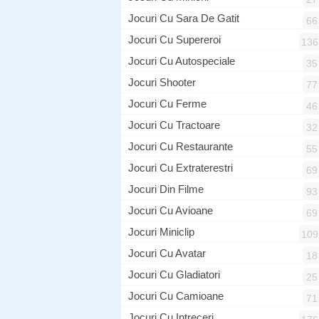
Jocuri Cu Sara De Gatit
66
Jocuri Cu Supereroi
136
Jocuri Cu Autospeciale
35
Jocuri Shooter
77
Jocuri Cu Ferme
46
Jocuri Cu Tractoare
32
Jocuri Cu Restaurante
55
Jocuri Cu Extraterestri
69
Jocuri Din Filme
93
Jocuri Cu Avioane
69
Jocuri Miniclip
109
Jocuri Cu Avatar
18
Jocuri Cu Gladiatori
25
Jocuri Cu Camioane
71
Jocuri Cu Intreceri