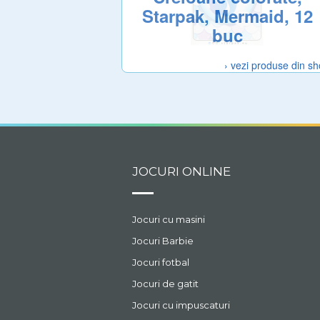
Starpak, Mermaid, 12
buc
› vezi produse din s
JOCURI ONLINE
Jocuri cu masini
Jocuri Barbie
Jocuri fotbal
Jocuri de gatit
Jocuri cu impuscaturi