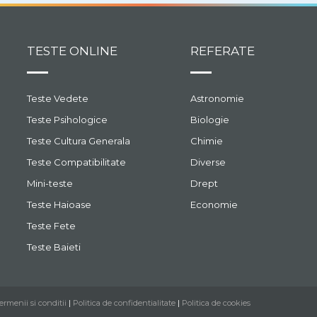
TESTE ONLINE
REFERATE
Teste Vedete
Astronomie
Teste Psihologice
Biologie
Teste Cultura Generala
Chimie
Teste Compatibilitate
Diverse
Mini-teste
Drept
Teste Haioase
Economie
Teste Fete
Teste Baieti
ermenii si conditii
|
Politica de confidentialitate
|
Politica de cookies