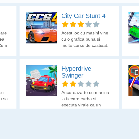
City Car Stunt 4
oare
Acest joc cu masini vine
tea
cu o grafica buna si
 Cum
multe curse de castigat.
a
dea
Hyperdrive
Swinger
 cu
Ancoreaza-te cu masina
au sa
la fiecare curba si
e
executa viraje ca un
adevarat profesionist.
Evita sa iesi de pe traseu
si obtine cu drift-urile
perfecte recompense in
puncte.