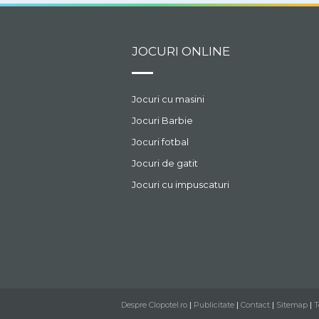
JOCURI ONLINE
Jocuri cu masini
Jocuri Barbie
Jocuri fotbal
Jocuri de gatit
Jocuri cu impuscaturi
Despre Clopotel.ro
|
Publicitate
|
Contact
|
Sitemap
|
T