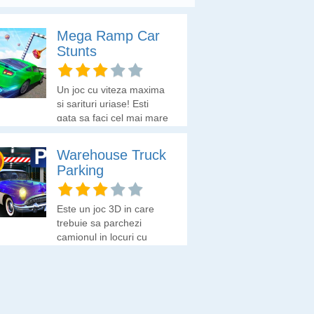
Mega Ramp Car
Stunts
Un joc cu viteza maxima
si sarituri uriase! Esti
gata sa faci cel mai mare
salt din istorie?
Warehouse Truck
Parking
Este un joc 3D in care
trebuie sa parchezi
camionul in locuri cu
grad ridicat de dificultate.
Se recomanda sa fie
jucat jucat in optiunea
TOT ECRANUL de mai
jos. Dupa fiecare nivel