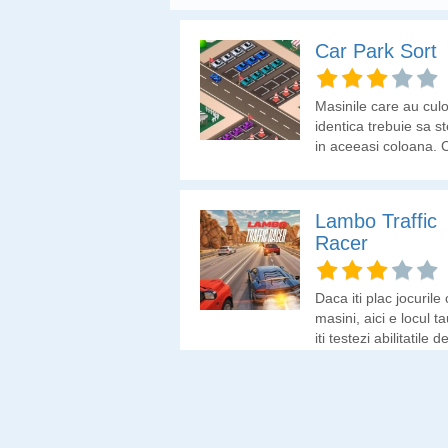
Car Park Sort
Masinile care au cul
identica trebuie sa s
in aceeasi coloana.
le muti ca sa le asezi
asa? Un joc de logic
care e posibil sa iti 
Lambo Traffic
batai de cap.
Racer
Daca iti plac jocurile
masini, aici e locul t
iti testezi abilitatile d
sofer.