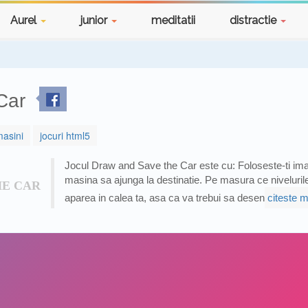
Aurel
junior
meditatii
distractie
Car
masini
jocuri html5
Jocul Draw and Save the Car este cu: Foloseste-ti ima
masina sa ajunga la destinatie. Pe masura ce nivelurile
HE CAR
aparea in calea ta, asa ca va trebui sa desen
citeste m