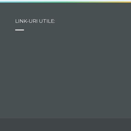
asteapta sa se incarce
bara verde pentru a
trece la urmatoarea
LINK-URI UTILE:
etapa.