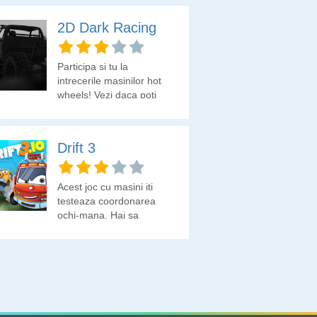
2D Dark Racing
Participa si tu la
intrecerile masinilor hot
wheels! Vezi daca poti
castiga fiecare cursa!
Drift 3
Acest joc cu masini iti
testeaza coordonarea
ochi-mana. Hai sa
vedem cum te descurci!