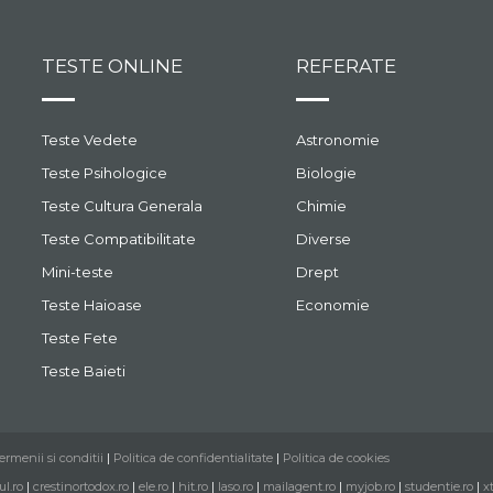
TESTE ONLINE
REFERATE
Teste Vedete
Astronomie
Teste Psihologice
Biologie
Teste Cultura Generala
Chimie
Teste Compatibilitate
Diverse
Mini-teste
Drept
Teste Haioase
Economie
Teste Fete
Teste Baieti
ermenii si conditii
|
Politica de confidentialitate
|
Politica de cookies
ul.ro
|
crestinortodox.ro
|
ele.ro
|
hit.ro
|
laso.ro
|
mailagent.ro
|
myjob.ro
|
studentie.ro
|
x