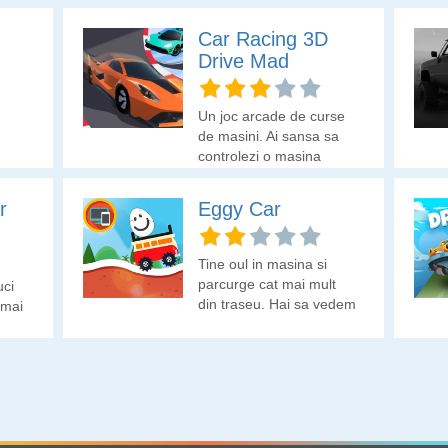
Car Racing 3D
Drive Mad
.
Un joc arcade de curse
de masini. Ai sansa sa
controlezi o masina
echipata cu sistem nitro.
Poti colecta combustibil
r
Eggy Car
pe traseu. Incearca sa
intreci alte masini
controlate de AI evitand
Tine oul in masina si
obstacolele si folosind
parcurge cat mai mult
uci
viteza nitro.
din traseu. Hai sa vedem
 mai
cati metri esti in stare sa
parcurgi!
apt