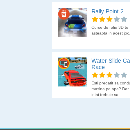
Rally Point 2
Curse de raliu 3D te
asteapta in acest joc
Water Slide Ca
Race
Esti pregatit sa cond
masina pe apa? Dar
intai trebuie sa
demonstrezi ca esti 
pentru asta.