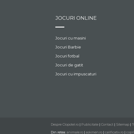
JOCURI ONLINE
Jocuri cu masini
Jocuri Barbie
Jocuri fotbal
Jocuri de gatit
Jocuri cu impuscaturi
Despre Clopotel.ro
|
Publicitate
|
Contact
|
Sitemap
|
T
Din retea:
animale.ro
|
askmen.ro
|
calificativ.ro
|
copil