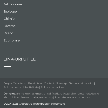
Astronomie
Biologie
Chimie
Diverse
Drept
Economie
LINK-URI UTILE:
Despre Clopotel.ro
|
Publicitate
|
Contact
|
Sitemap
|
Termenii si conditii
|
Politica de confidentialitate
|
Politica de cookies
Din retea:
animale.ro
|
askmen.ro
|
calificativ.ro
|
copilul.ro
|
crestinortodox.ro
|
ele.ro
|
hit.ro
|
laso.ro
|
mailagent.ro
|
myjob.ro
|
studentie.ro
|
xtrem.ro
© 2001-2026 Clopotel.ro Toate drepturile rezervate.