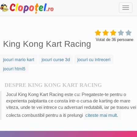
Togg
navi
Votat de
36
persoane
King Kong Kart Racing
jocuri mario kart
jocuri curse 3d
jocuri cu intreceri
jocuri html5
DESPRE KING KONG KART RACING
Jocul King Kong Kart Racing este cu: Pregateste-te pentru o
experienta palpitanta ce consta intr-o cursa de karting de mare
viteza, unde te vei intrece cu adversari redutabili, iar pe traseu vei
colecta combustibil pentru a iti prelungi
citeste mai mult.