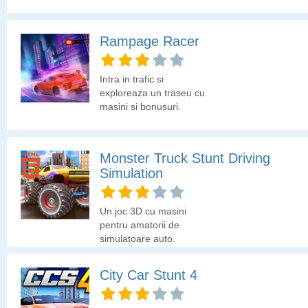
adevarat profesionist.
Evita sa iesi de pe traseu
si obtine cu drift-urile
Rampage Racer
perfecte recompense in
puncte.
Intra in trafic si
exploreaza un traseu cu
masini si bonusuri.
Colecteaza monedele si
evita masinile.
Monster Truck Stunt Driving
Simulation
Un joc 3D cu masini
pentru amatorii de
simulatoare auto.
City Car Stunt 4