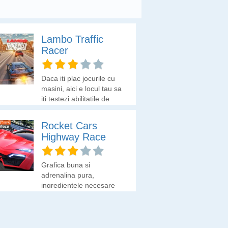
Lambo Traffic
Racer
Daca iti plac jocurile cu
masini, aici e locul tau sa
iti testezi abilitatile de
sofer.
Rocket Cars
Highway Race
Grafica buna si
adrenalina pura,
ingredientele necesare
pentru un joc tare cu
masini.