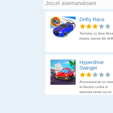
Jocuri asemanatoare
Drifty Race
Termina cu bine fiec
traseu numai din drift
Hyperdrive
Swinger
Ancoreaza-te cu mas
la fiecare curba si
executa viraje ca un
adevarat profesionist
Evita sa iesi de pe t
si obtine cu drift-urile
perfecte recompense