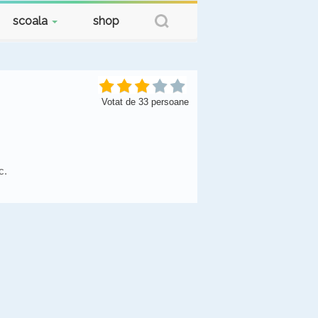
scoala
shop
Votat de
33
persoane
c.