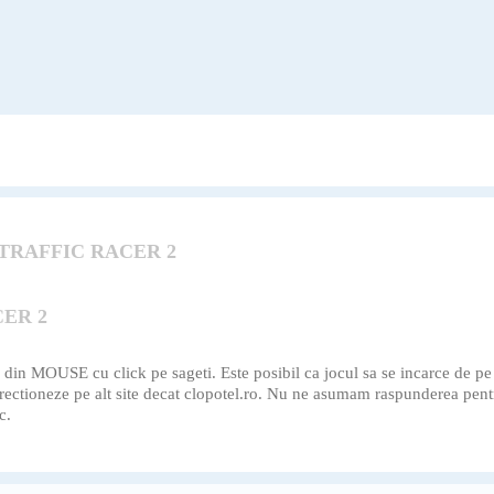
TRAFFIC RACER 2
ER 2
MOUSE cu click pe sageti. Este posibil ca jocul sa se incarce de pe alt
directioneze pe alt site decat clopotel.ro. Nu ne asumam raspunderea pent
c.