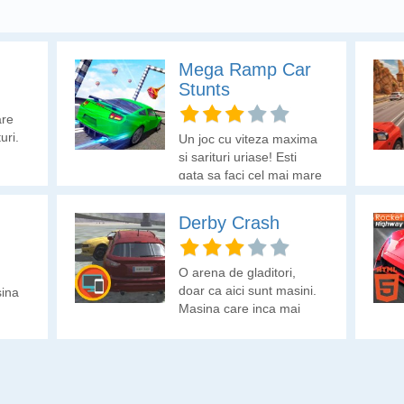
Mega Ramp Car
Stunts
are
uri.
Un joc cu viteza maxima
si sarituri uriase! Esti
gata sa faci cel mai mare
salt din istorie?
Derby Crash
O arena de gladitori,
doar ca aici sunt masini.
ina
Masina care inca mai
functioneaza la sfarsit
castiga.
.
raseu
 in