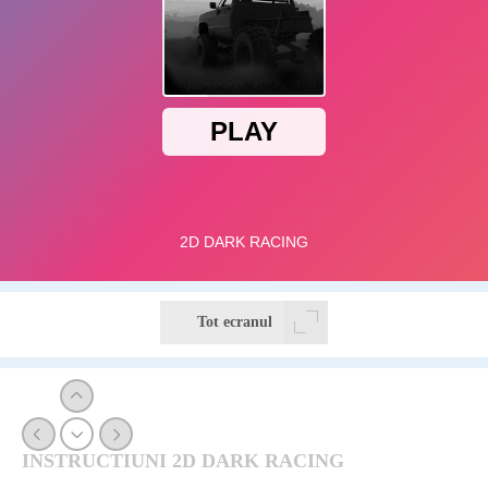
Tot ecranul
INSTRUCTIUNI 2D DARK RACING