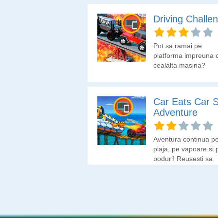
Driving Challe
Pot sa ramai pe
platforma impreuna 
cealalta masina?
Car Eats Car 
Adventure
Aventura continua p
plaja, pe vapoare si 
poduri! Reusesti sa
ajungi cu masina la
destinatie?