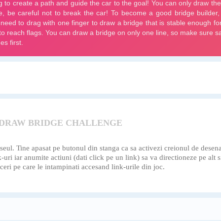
 DRAW BRIDGE CHALLENGE
eul. Tine apasat pe butonul din stanga ca sa activezi creionul de desenat 
nk-uri iar anumite actiuni (dati click pe un link) sa va directioneze pe al
eri pe care le intampinati accesand link-urile din joc.