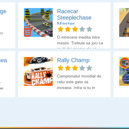
nge
Racecar
Steeplechase
Master
cu
O intrecere inedita intre
masini. Trebuie sa joci ca
sa iti dai seama de ce
este inedita.
Sea
Rally Champ
Campionatul mondial de
raliu este gata sa
e
inceapa. Intra si tu in
pe
cursa!