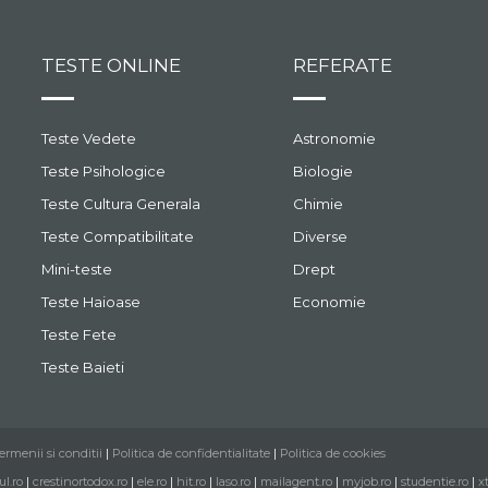
TESTE ONLINE
REFERATE
Teste Vedete
Astronomie
Teste Psihologice
Biologie
Teste Cultura Generala
Chimie
Teste Compatibilitate
Diverse
Mini-teste
Drept
Teste Haioase
Economie
Teste Fete
Teste Baieti
ermenii si conditii
|
Politica de confidentialitate
|
Politica de cookies
ul.ro
|
crestinortodox.ro
|
ele.ro
|
hit.ro
|
laso.ro
|
mailagent.ro
|
myjob.ro
|
studentie.ro
|
x