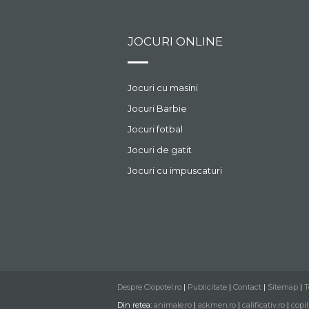
JOCURI ONLINE
Jocuri cu masini
Jocuri Barbie
Jocuri fotbal
Jocuri de gatit
Jocuri cu impuscaturi
Despre Clopotel.ro
|
Publicitate
|
Contact
|
Sitemap
|
T
Din retea:
animale.ro
|
askmen.ro
|
calificativ.ro
|
copil