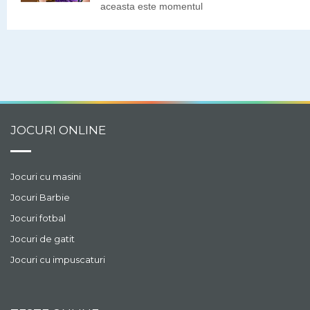
aceasta este momentul
cand poate arata ce
poate pe scena.
Machiajul este foarte
important, asa ca trebuie
sa gasesti in cutii
nuantele cele mai
frumoase pentru a te
asigura ca ea va straluci
JOCURI ONLINE
in lumina reflectoarelor
ca o actrita adevarata!
Jocuri cu masini
Jocuri Barbie
Jocuri fotbal
Jocuri de gatit
Jocuri cu impuscaturi