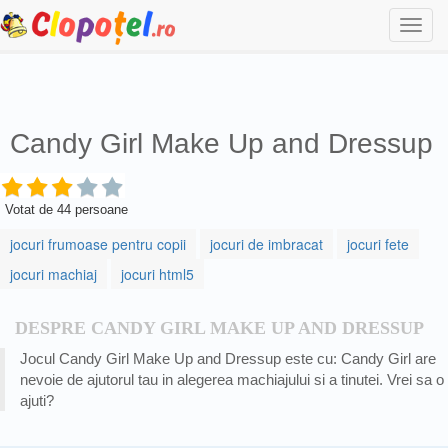
Togg
navi
Candy Girl Make Up and Dressup
Votat de
44
persoane
jocuri frumoase pentru copii
jocuri de imbracat
jocuri fete
jocuri machiaj
jocuri html5
DESPRE CANDY GIRL MAKE UP AND DRESSUP
Jocul Candy Girl Make Up and Dressup este cu: Candy Girl are
nevoie de ajutorul tau in alegerea machiajului si a tinutei. Vrei sa o
ajuti?