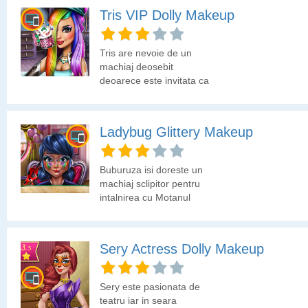
moda!
Tris VIP Dolly Makeup
Tris are nevoie de un
machiaj deosebit
deoarece este invitata ca
VIP la un eveniment
monden. Crezi ca poti sa
creezi machiajul perfect?
Ladybug Glittery Makeup
Buburuza isi doreste un
machiaj sclipitor pentru
intalnirea cu Motanul
Negru. Hai sa ii alegem
noi machiajul!
Sery Actress Dolly Makeup
Sery este pasionata de
teatru iar in seara