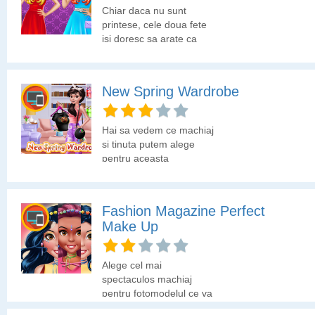
Chiar daca nu sunt
printese, cele doua fete
isi doresc sa arate ca
niste printese. Hai sa le
alegem machiajul si
tinuta.
New Spring Wardrobe
Hai sa vedem ce machiaj
si tinuta putem alege
pentru aceasta
primavara.
Fashion Magazine Perfect
Make Up
Alege cel mai
spectaculos machiaj
pentru fotomodelul ce va
aparea in revista de