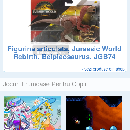
Figurina articulata, Jurassic World
Rebirth, Beipiaosaurus, JGB74
› vezi produse din shop
Jocuri Frumoase Pentru Copii