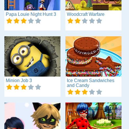
Papa Louie Night Hunt 3
Woodcraft Warfare
Minion Job 3
Ice Cream Sandwiches
and Candy