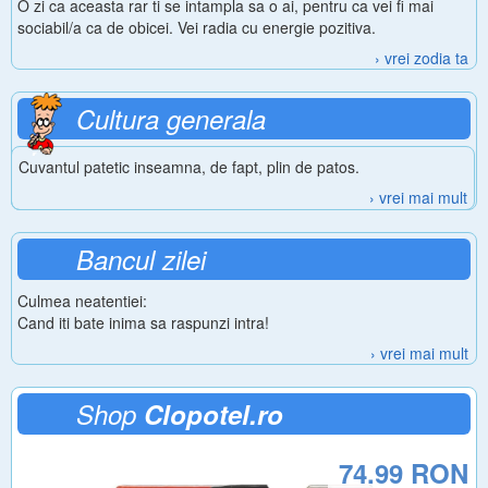
O zi ca aceasta rar ti se intampla sa o ai, pentru ca vei fi mai
sociabil/a ca de obicei. Vei radia cu energie pozitiva.
› vrei zodia ta
Cultura generala
Cuvantul patetic inseamna, de fapt, plin de patos.
› vrei mai mult
Bancul zilei
Culmea neatentiei:
Cand iti bate inima sa raspunzi intra!
› vrei mai mult
Shop
Clopotel.ro
74.99 RON