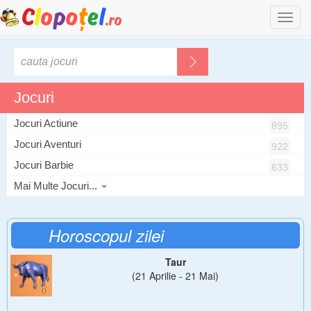
Togg
navi
Jocuri
Jocuri Actiune
895
Jocuri Aventuri
922
Jocuri Barbie
633
Mai Multe Jocuri...
Horoscopul zilei
Taur
(21 Aprilie - 21 Mai)