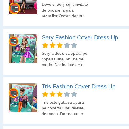
Dove si Sery sunt invitate
de onoare la gala
premiilor Oscar, dar nu
au idee cum ar trebui sa
se imbrace! Hai sa le
gasim noi tinuta
Sery Fashion Cover Dress Up
adecvata pentru un
eveniment asa grandios!
Sery a decis sa apara pe
coperta unei reviste de
moda. Dar inainte de a
merge la sedinta foto va
face o proba folosind
tinuta de acasa pe care
Tris Fashion Cover Dress Up
a depozitat-o in cutii. Asa
ca Sery a decis sa ii alegi
tu tinuta pe care o va
Tris este gata sa apara
purta la probe. Cine stie,
pe coperta unei reviste
poate chiar cu aceasta
de moda. Dar pentru a
tinuta va poza in revista.
ajunge acolo trebuie mai
intai sa dea o proba