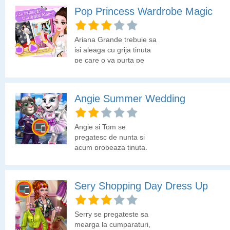
folosind tinuta de acasa
Pop Princess Wardrobe Magic
pe care a depozitat-o in
cutii. Asa ca Tris a decis
sa ii alegi tu tinuta pe
Ariana Grande trebuie sa
care o va purta la probe.
isi aleaga cu grija tinuta
Cine stie, poate chiar cu
pe care o va purta pe
aceasta tinuta va poza in
covorul rosu, in oras cu
revista.
cea mai buna prietena si
la sala de sport. Ce zici,
Angie Summer Wedding
o ajuti tu?
Angie si Tom se
pregatesc de nunta si
acum probeaza tinuta.
Ajuta-i sa aleaga tinuta
cea mai frumoasa.
Sery Shopping Day Dress Up
Serry se pregateste sa
mearga la cumparaturi,