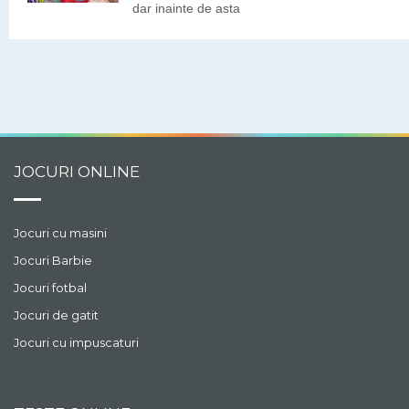
dar inainte de asta
trebuie sa-si aleaga
hainutele cu care va
merge la cumparaturi.
JOCURI ONLINE
Jocuri cu masini
Jocuri Barbie
Jocuri fotbal
Jocuri de gatit
Jocuri cu impuscaturi