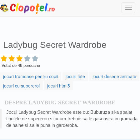
Togg
navi
Ladybug Secret Wardrobe
Votat de
48
persoane
jocuri frumoase pentru copii
jocuri fete
jocuri desene animate
jocuri cu supereroi
jocuri html5
DESPRE LADYBUG SECRET WARDROBE
Jocul Ladybug Secret Wardrobe este cu: Buburuza si-a spalat
tinutele de supererou si acum trebuie sa le gaseasca in gramada
de haine si sa le puna in garderoba.