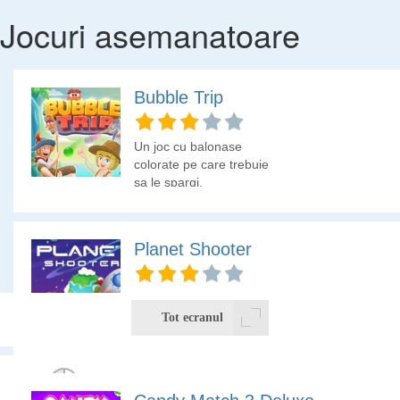
Jocuri asemanatoare
Bubble Trip
Un joc cu balonase
colorate pe care trebuie
sa le spargi.
Planet Shooter
Planete de tot felul te
asteapta in acest joc.
Tot ecranul
Elimina planetele inainte
sa ajunga jos.