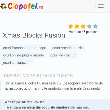
Togg
navi
Votat de
43
persoane
Xmas Blocks Fusion
jocuri frumoase pentru copii
jocuri arcade puzzle
jocuri online puzzle arcade
jocuri de craciun
jocuri cu conexiuni
DESPRE XMAS BLOCKS FUSION
Jocul Xmas Blocks Fusion este cu: Descopera sarbatorile de
iarna conectand mai multe simboluri identice ale Craciunului.
Acest joc nu mai exista.
Te rugam sa alegi din jocurile similare de mai jos.