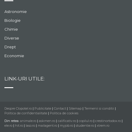
Astronomie
Biologie
Chimie
Diverse
Drept
Economie
LINK-URI UTILE:
Despre Clopotel.ro
|
Publicitate
|
Contact
|
Sitemap
|
Termenii si conditii
|
Politica de confidentialitate
|
Politica de cookies
Din retea:
animale.ro
|
askmen.ro
|
calificativ.ro
|
copilul.ro
|
crestinortodox.ro
|
ele.ro
|
hit.ro
|
laso.ro
|
mailagent.ro
|
myjob.ro
|
studentie.ro
|
xtrem.ro