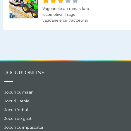
Vagoanele au ramas fara
locomotiva. Trage
vagoanele cu tractorul si
incerca sa ajungi la
destinatie urmand linia
de cale ferata.
JOCURI ONLINE
Jocuri cu masini
Jocuri Barbie
Jocuri fotbal
Jocuri de gatit
Jocuri cu impuscaturi