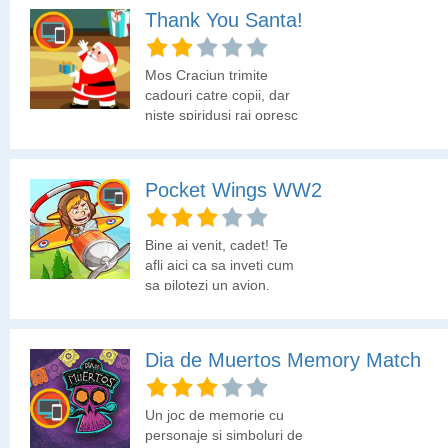
Thank You Santa!
Mos Craciun trimite
cadouri catre copii, dar
niste spiridusi rai opresc
aceste cadouri pentru ei.
Ajuta mosul sa arunce
aceste cadouri cand
Pocket Wings WW2
spiridusii nu sunt pe
traiectorie.
Bine ai venit, cadet! Te
afli aici ca sa inveti cum
sa pilotezi un avion.
Obiectivul tau este sa
treci prin fiecare inel
inainte sa expire timpul.
Dia de Muertos Memory Match
Hai sa vedem prin cate
inele poti sa treci!
Un joc de memorie cu
personaje si simboluri de