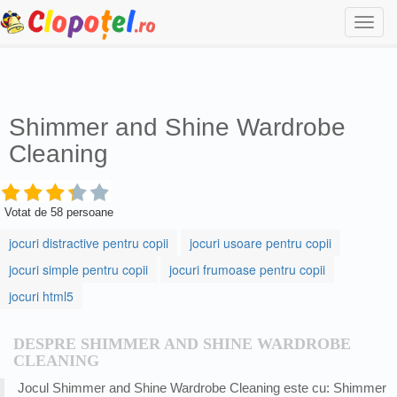
Togg
navi
Shimmer and Shine Wardrobe
Cleaning
Votat de
58
persoane
jocuri distractive pentru copii
jocuri usoare pentru copii
jocuri simple pentru copii
jocuri frumoase pentru copii
jocuri html5
DESPRE SHIMMER AND SHINE WARDROBE
CLEANING
Jocul Shimmer and Shine Wardrobe Cleaning este cu: Shimmer