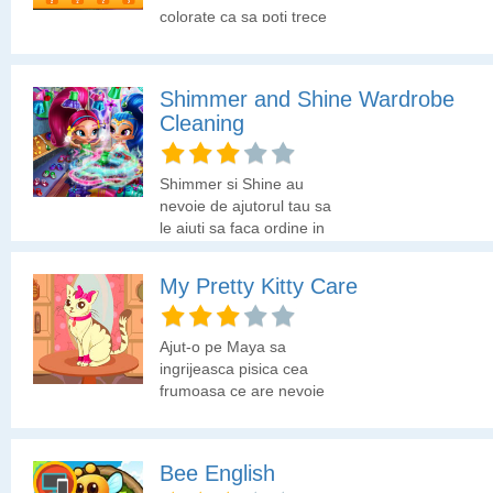
colorate ca sa poti trece
la urmatorul nivel.
Shimmer and Shine Wardrobe
Cleaning
Shimmer si Shine au
nevoie de ajutorul tau sa
le ajuti sa faca ordine in
hainute.
My Pretty Kitty Care
Ajut-o pe Maya sa
ingrijeasca pisica cea
frumoasa ce are nevoie
de o atentie deosebita
pentru ca poate raci
foarte usor.
Bee English