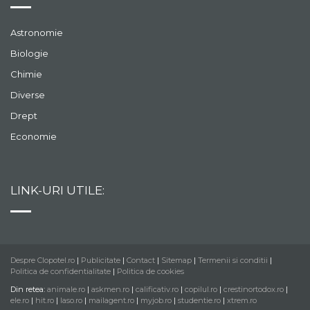
Astronomie
Biologie
Chimie
Diverse
Drept
Economie
LINK-URI UTILE:
Despre Clopotel.ro
|
Publicitate
|
Contact
|
Sitemap
|
Termenii si conditii
|
Politica de confidentialitate
|
Politica de cookies
Din retea:
animale.ro
|
askmen.ro
|
calificativ.ro
|
copilul.ro
|
crestinortodox.ro
|
ele.ro
|
hit.ro
|
laso.ro
|
mailagent.ro
|
myjob.ro
|
studentie.ro
|
xtrem.ro