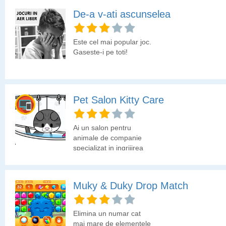
De-a v-ati ascunselea
Este cel mai popular joc.
Gaseste-i pe toti!
Pet Salon Kitty Care
Ai un salon pentru
animale de companie
specializat in ingrijirea
pisicilor. Azi sunt multi
clienti care asteapta in
salon, asa ca utilizeaza
Muky & Duky Drop Match
computerul de la
receptie pentru a vedea
toate programarile.
Elimina un numar cat
mai mare de elementele