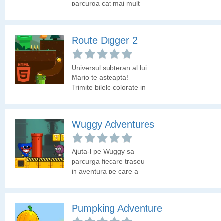
monede, se fereste de
parcurga cat mai mult
tot felul de creaturi si
din traseu.
incerca sa ajunga cat
mai repede la destinatie.
Route Digger 2
Universul subteran al lui
Mario te asteapta!
Trimite bilele colorate in
tub, asa ca trebuie sa
sapi pana acolo.
Wuggy Adventures
Ajuta-l pe Wuggy sa
parcurga fiecare traseu
in aventura pe care a
pornit-o. Jocul seamana
cu Super Mario.
Pumpking Adventure