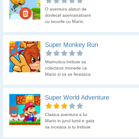
O aventura alaturi de
dovlecel asemanatoare
cu jocurile cu Mario.
Colecteaza stelute,
elimina inamicii si
termina fiecare traseu.
Super Monkey Run
Maimutica trebuie sa
colecteze monede ca
Mario si sa se fereasca
de pericole.
Super World Adventure
Clasica aventura a lui
Mario in jurul lumii e gata
sa inceapa si tu trebuie
sa-l ajuti sa parcurga