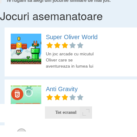
Te rugam sa alegi din jocurile similare de mai jos.
Jocuri asemanatoare
Super Oliver World
Un joc arcade cu micutul
Oliver care se
aventureaza in lumea lui
Mario. Spargi caramizi
pentru a gasi comori sau
monede si scapi de
Anti Gravity
inamici.
Esti un omulet care
colecteaza monede,
Tot ecranul
evita obstacole si
parcurge trasee care
aduc cu uimitoare lume a
lui Mario.