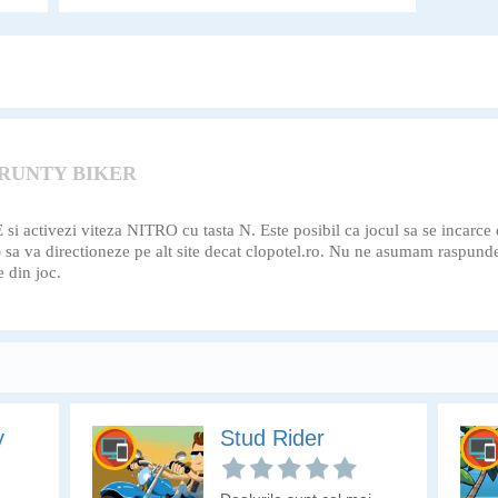
daca poti face fata
provocarilor!
 RUNTY BIKER
activezi viteza NITRO cu tasta N. Este posibil ca jocul sa se incarce de p
k) sa va directioneze pe alt site decat clopotel.ro. Nu ne asumam raspund
e din joc.
y
Stud Rider