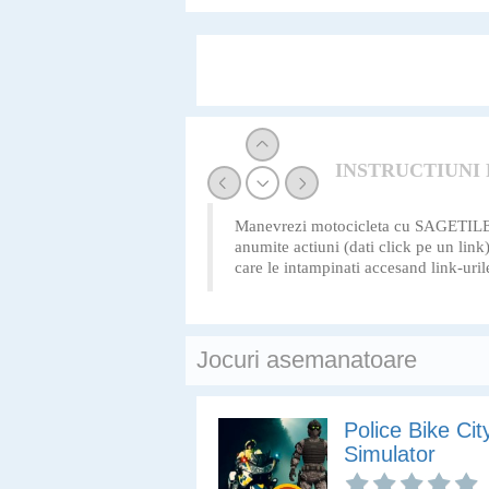
adrenalina.
INSTRUCTIUNI
Manevrezi motocicleta cu SAGETILE si 
anumite actiuni (dati click pe un lin
care le intampinati accesand link-uril
Jocuri asemanatoare
Police Bike Cit
Simulator