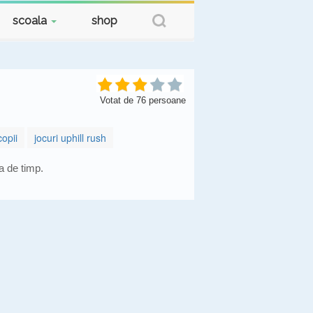
scoala
shop
Votat de
76
persoane
opii
jocuri uphill rush
a de timp.