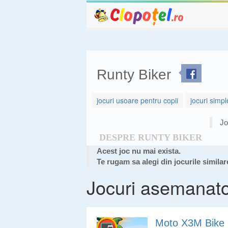
Runty Biker
jocuri usoare pentru copii
jocuri simpl
Jo
DESPRE RUNTY BIKER
Acest joc nu mai exista.
Te rugam sa alegi din jocurile similar
Jocuri asemanat
Moto X3M Bike