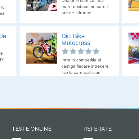
Dealurile sunt cel mai
mare obstacol pe care il
orul
are de infruntat
sti
motociclistul. Hai sa
vedem daca ajungi cu
bine la destinatie!
de
Dirt Bike
Motocross
de
t?
Intra in competitie si
castiga fiecare intrecere
live la care participi.
TESTE ONLINE
REFERATE