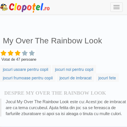
Togg
navi
My Over The Rainbow Look
Votat de
47
persoane
jocuri usoare pentru copii
jocuri noi pentru copii
jocuri frumoase pentru copii
jocuri de imbracat
jocuri fete
DESPRE MY OVER THE RAINBOW LOOK
Jocul My Over The Rainbow Look este cu: Acest joc de imbracat
are ca tema curcubeul. Ajuta fetita din joc sa se fereasca de
farfuriile zburatoare si apoi sa isi aleaga o tinuta cu multe culori.