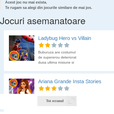
Acest joc nu mai exista.
Te rugam sa alegi din jocurile similare de mai jos.
Jocuri asemanatoare
Ladybug Hero vs Villain
Buburuza are costumul
de supererou deteriorat
dupa ultima misiune si
are nevoie de tine sa-i
alegi din garderoba un
alt costum de supererou.
Ariana Grande Insta Stories
Alege-i si o tinuta de
oras!
Vedeta Ariana Grande
este dependenta de
Tot ecranul
Instagram si posteaza in
aplicatie de fiecare data