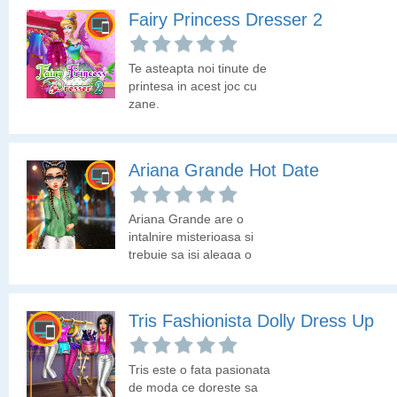
Alege pentru vedeta
Fairy Princess Dresser 2
tinuta deosebita cu care
sa apara in pozele de
Instagram.
Te asteapta noi tinute de
printesa in acest joc cu
zane.
Ariana Grande Hot Date
Ariana Grande are o
intalnire misterioasa si
trebuie sa isi aleaga o
tinuta deosebita pentru
aceasta iesire in oras.
Tris Fashionista Dolly Dress Up
Tris este o fata pasionata
de moda ce doreste sa