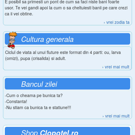
E posibil sa primesti un pont de cum sa faci niste bani foarte
usor. Te vei gandi apoi la cum o sa cheltuiesti banii pe care crezi
ca ii vei obtine.
› vrei zodia ta
Cultura generala
Ciclul de viata al unui fluture este format din 4 parti: ou, larva
(omizi), pupa (crisalida) si adult.
› vrei mai mult
Bancul zilei
-Cum o cheama pe bunica ta?
-Constanta!
-Nu stiam ca bunica ta e statiune!!!
› vrei mai mult
Shop
Clopotel.ro