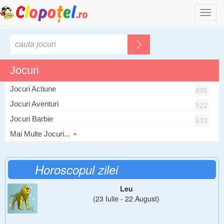
Togg
navi
Jocuri
Jocuri Actiune
895
Jocuri Aventuri
922
Jocuri Barbie
633
Mai Multe Jocuri...
Horoscopul zilei
Leu
(23 Iulie - 22 August)