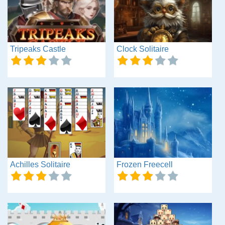
Tripeaks Castle
Clock Solitaire
Achilles Solitaire
Frozen Freecell