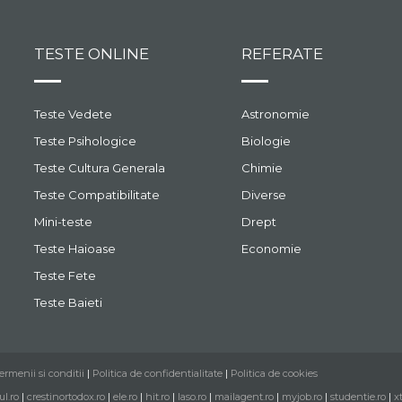
TESTE ONLINE
REFERATE
Teste Vedete
Astronomie
Teste Psihologice
Biologie
Teste Cultura Generala
Chimie
Teste Compatibilitate
Diverse
Mini-teste
Drept
Teste Haioase
Economie
Teste Fete
Teste Baieti
ermenii si conditii
|
Politica de confidentialitate
|
Politica de cookies
ul.ro
|
crestinortodox.ro
|
ele.ro
|
hit.ro
|
laso.ro
|
mailagent.ro
|
myjob.ro
|
studentie.ro
|
x