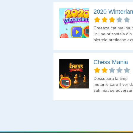
2020 Winterla
Creeaza cat mai mul
linii pe orizontala din
pietrele pretioase ex
ca in jocul clasic tetri
Chess Mania
Descopera la timp
mutarile care il vor d
sah mat pe adversar