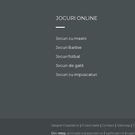
JOCURI ONLINE
Jocuri cu masini
Jocuri Barbie
Jocuri fotbal
Jocuri de gatit
Jocuri cu impuscaturi
Despre Clopotel.ro
|
Publicitate
|
Contact
|
Sitemap
|
T
Din retea:
animale.ro
|
askmen.ro
|
calificativ.ro
|
copil