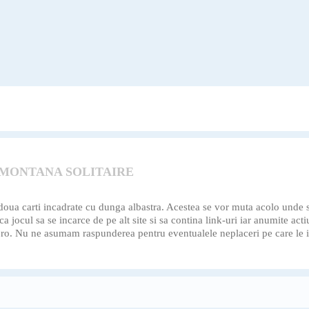
 MONTANA SOLITAIRE
oua carti incadrate cu dunga albastra. Acestea se vor muta acolo unde s
 jocul sa se incarce de pe alt site si sa contina link-uri iar anumite acti
el.ro. Nu ne asumam raspunderea pentru eventualele neplaceri pe care le i