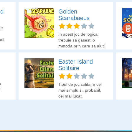
nd
Golden
Scarabaeus
te
In acest joc de logica
act
trebuie sa gasesti o
s.
metoda prin care sa ajuti
cubul sa colecteze
gandaceii de aur.
Easter Island
Solitaire
a
Tipul de joc solitaire cel
!
mai simplu si, probabil,
cel mai jucat.