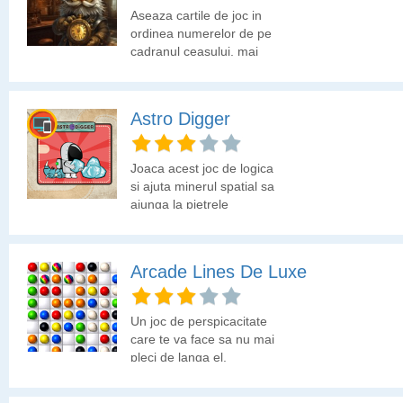
Aseaza cartile de joc in
ordinea numerelor de pe
cadranul ceasului, mai
putin ora 11 si 12 care
sunt inlocuite de valet si
dama, iar regele va sta
Astro Digger
in centru.
Joaca acest joc de logica
si ajuta minerul spatial sa
ajunga la pietrele
pretioase. Foloseste
echipamentul din dotare
si gaseste cea mai buna
Arcade Lines De Luxe
metoda de a colecta
diamantele spatiale.
Un joc de perspicacitate
care te va face sa nu mai
pleci de langa el.