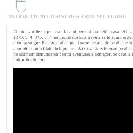
INSTRUCTIUNI CHRISTMAS TREE SOLITAIRE
Elimina cartile de pe ecran facand perechi intre ele in asa fel in
10+3, 9+4, 8+5, 6+7, iar cartile ilustrate trebuie sa le aduni astf
elimina singur. Este posibil ca jocul sa se incarce de pe alt site si
anumite actiuni (dati click pe un link) sa va directioneze pe alt s
ne asumam raspunderea pentru eventualele neplaceri pe care le 
link-urile din joc.