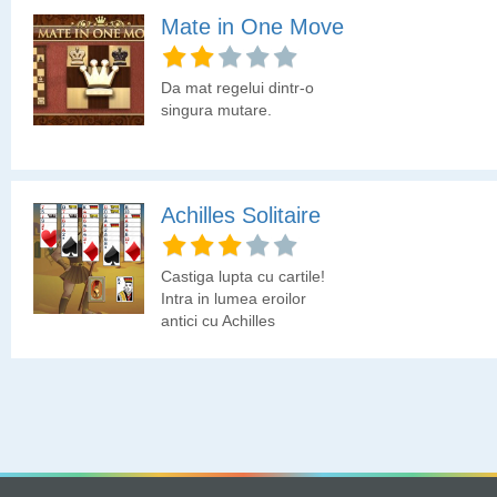
Mate in One Move
Da mat regelui dintr-o
singura mutare.
Achilles Solitaire
Castiga lupta cu cartile!
Intra in lumea eroilor
antici cu Achilles
Solitaire, un joc de carti
captivant inspirat din
mitologia greaca! Scopul
tau este sa eliberezi
toate cartile de pe masa,
asezandu-le dupa reguli
simple: Potriveste 2 carti