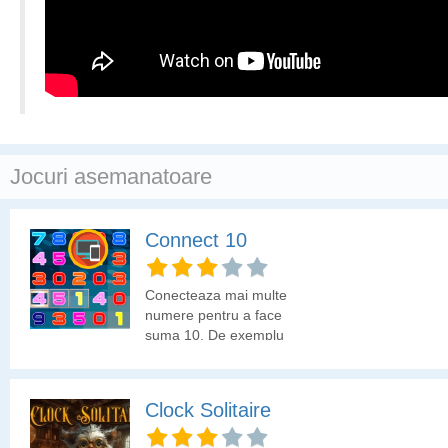
Jocuri asemanatoare
Connect 10
Conecteaza mai multe
numere pentru a face
suma 10. De exemplu
8+2 sau 6+2+1+1+0. Ai
grija sa faci scorul inainte
sa expire timpul!
Clock Solitaire