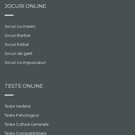
cu o valoare egala, mai
JOCURI ONLINE
mare sau mai mica cu
1.Esti pregatit sa iti
testezi strategia si sa
devii un adevarat erou?
Jocuri cu masini
Joaca acum Achilles
Jocuri Barbie
Solitaire si obtine
victoria!
Jocuri fotbal
Jocuri de gatit
Jocuri cu impuscaturi
TESTE ONLINE
Teste Vedete
Teste Psihologice
Teste Cultura Generala
Teste Compatibilitate