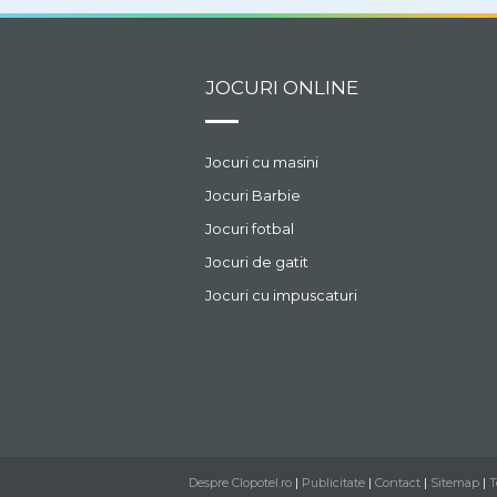
JOCURI ONLINE
Jocuri cu masini
Jocuri Barbie
Jocuri fotbal
Jocuri de gatit
Jocuri cu impuscaturi
Despre Clopotel.ro
|
Publicitate
|
Contact
|
Sitemap
|
T