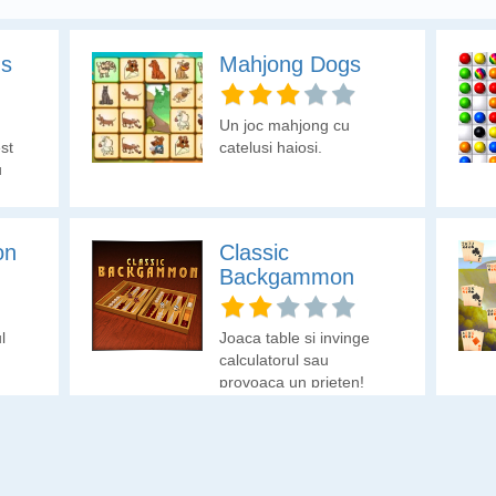
ns
Mahjong Dogs
Un joc mahjong cu
st
catelusi haiosi.
u
on
Classic
Backgammon
l
Joaca table si invinge
calculatorul sau
provoaca un prieten!