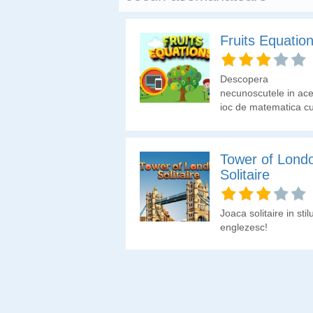
Fruits Equatio
Descopera
necunoscutele in ace
joc de matematica c
fructe.
Tower of Lond
Solitaire
Joaca solitaire in stilu
englezesc!