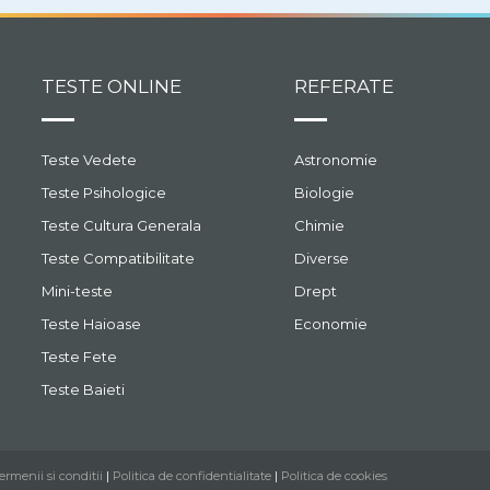
TESTE ONLINE
REFERATE
Teste Vedete
Astronomie
Teste Psihologice
Biologie
Teste Cultura Generala
Chimie
Teste Compatibilitate
Diverse
Mini-teste
Drept
Teste Haioase
Economie
Teste Fete
Teste Baieti
ermenii si conditii
|
Politica de confidentialitate
|
Politica de cookies