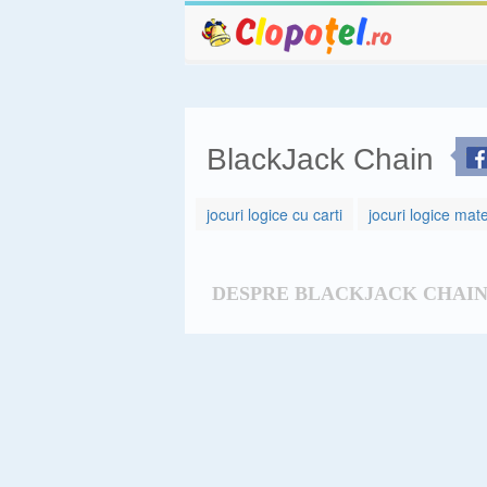
BlackJack Chain
jocuri logice cu carti
jocuri logice mat
DESPRE BLACKJACK CHAI