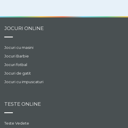
timpului: nelimitat, bullet,
blitz, rapid sau clasic;
evidentierea miscarilor
posibile la alegerea unei
piese; anularea mutarii,
JOCURI ONLINE
daca a existat o
greseala, potii reveni;
sugestii interactive,
aratand cea mai buna
Jocuri cu masini
miscare in timpul jocului;
Jocuri Barbie
analize dupa joc si
recomandari de redare a
Jocuri fotbal
jocului sau recomandari
Jocuri de gatit
dupa joc de la mutarea
dorita.
Jocuri cu impuscaturi
TESTE ONLINE
Teste Vedete