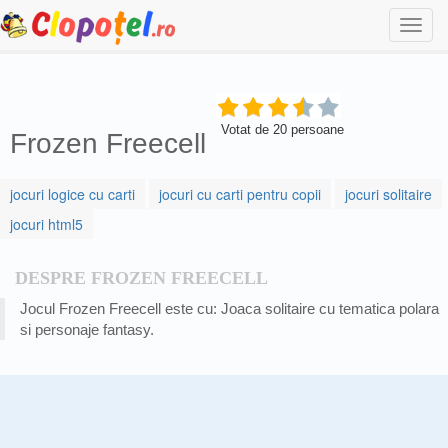
Togg
navi
Votat de
20
persoane
Frozen Freecell
jocuri logice cu carti
jocuri cu carti pentru copii
jocuri solitaire
jocuri html5
DESPRE FROZEN FREECELL
Jocul Frozen Freecell este cu: Joaca solitaire cu tematica polara
si personaje fantasy.