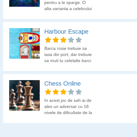
pentru a le sparge. O
alta varianta a celebrului
joc tetris.
Harbour Escape
Barca rosie trebuie sa
iasa din port, dar trebuie
sa muti tu celelalte barci
ca sa ii faci loc catre
iesire celei de culoare
rosie.
Chess Online
In acest joc de sah ai de
ales un adversar cu 18
nivele de dificultate de la
Incepator la Campion
Mondial; o selectie de
moduri de control al