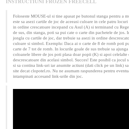
INSTRUCTIUNI FROZEN FREECELL
Foloseste MOUSE-ul si tine apasat pe butonul stanga pentru a mut
este sa asezi cartile de joc de aceeasi culoare in cele patru locur
in ordine crescatoare incepand cu Asul (A) si terminand cu Regel
de sus, din stanga, poti sa pui cate o carte din pachetele de jos. 
jongla cu cartile de joc, dar trebuie sa asezi in ordine descrescato
culoare si simbol. Exemplu: Daca ai o carte de 8 de romb poti p
carte de 7 tot de romb. In locurile goale de sus trebuie sa ajunga 
coloanele libere de jos poti plasa doar popii (K) si apoi celelalte 
descrescatoare din acelasi simbol. Succes! Este posibil ca jocul sa
si sa contina link-uri iar anumite actiuni (dati click pe un link) s
site decat clopotel.ro. Nu ne asumam raspunderea pentru eventua
intampinati accesand link-urile din joc.