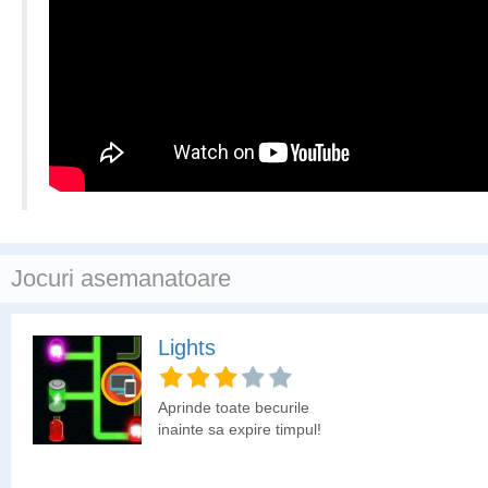
Jocuri asemanatoare
Lights
Aprinde toate becurile
inainte sa expire timpul!