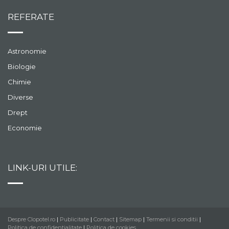
REFERATE
Astronomie
Biologie
Chimie
Diverse
Drept
Economie
LINK-URI UTILE:
Despre Clopotel.ro
|
Publicitate
|
Contact
|
Sitemap
|
Termenii si conditii
|
Politica de confidentialitate
|
Politica de cookies