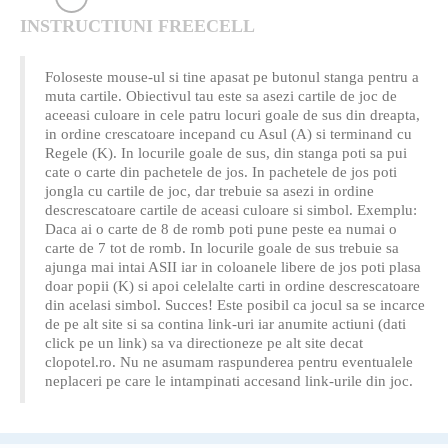
INSTRUCTIUNI FREECELL
Foloseste mouse-ul si tine apasat pe butonul stanga pentru a
muta cartile. Obiectivul tau este sa asezi cartile de joc de
aceeasi culoare in cele patru locuri goale de sus din dreapta,
in ordine crescatoare incepand cu Asul (A) si terminand cu
Regele (K). In locurile goale de sus, din stanga poti sa pui
cate o carte din pachetele de jos. In pachetele de jos poti
jongla cu cartile de joc, dar trebuie sa asezi in ordine
descrescatoare cartile de aceasi culoare si simbol. Exemplu:
Daca ai o carte de 8 de romb poti pune peste ea numai o
carte de 7 tot de romb. In locurile goale de sus trebuie sa
ajunga mai intai ASII iar in coloanele libere de jos poti plasa
doar popii (K) si apoi celelalte carti in ordine descrescatoare
din acelasi simbol. Succes! Este posibil ca jocul sa se incarce
de pe alt site si sa contina link-uri iar anumite actiuni (dati
click pe un link) sa va directioneze pe alt site decat
clopotel.ro. Nu ne asumam raspunderea pentru eventualele
neplaceri pe care le intampinati accesand link-urile din joc.