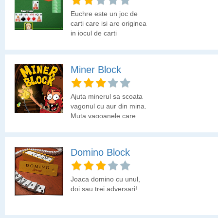
Euchre este un joc de
carti care isi are originea
in jocul de carti
frantuzesc Ecarte si se
joaca cel mai adesea in
4 jucatori, impartiti in
Miner Block
doua echipe. Se joaca cu
24 de carti. Euchre se
bazeaza pe memorie si
Ajuta minerul sa scoata
pe construirea celei mai
vagonul cu aur din mina.
bune strategii pentru
Muta vagoanele care
castig.
blocheaza iesirea.
Domino Block
Joaca domino cu unul,
doi sau trei adversari!