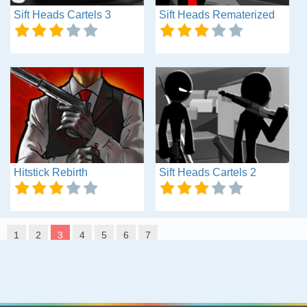
Sift Heads Cartels 3
Sift Heads Rematerized
Hitstick Rebirth
Sift Heads Cartels 2
1
2
3
4
5
6
7