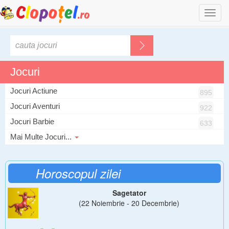
Togg
navi
Jocuri
Jocuri Actiune
895
Jocuri Aventuri
922
Jocuri Barbie
633
Mai Multe Jocuri...
Horoscopul zilei
Sagetator
(22 Noiembrie - 20 Decembrie)