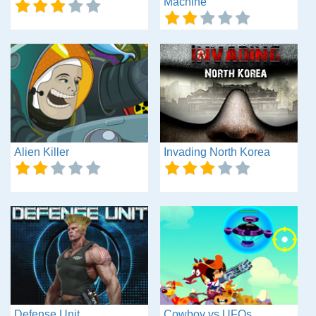
Machine
Alien Killer
Invading North Korea
Defense Unit
Cowboy vs UFOs