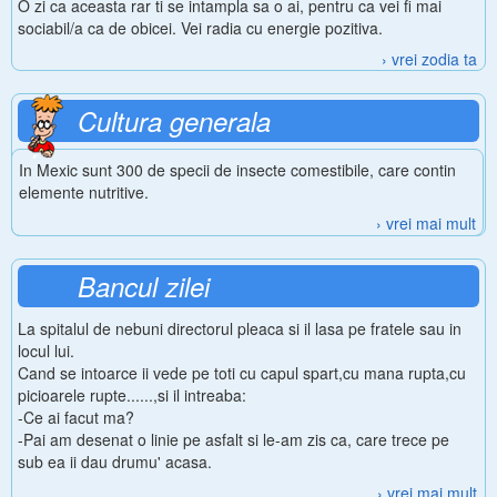
O zi ca aceasta rar ti se intampla sa o ai, pentru ca vei fi mai
sociabil/a ca de obicei. Vei radia cu energie pozitiva.
› vrei zodia ta
Cultura generala
In Mexic sunt 300 de specii de insecte comestibile, care contin
elemente nutritive.
› vrei mai mult
Bancul zilei
La spitalul de nebuni directorul pleaca si il lasa pe fratele sau in
locul lui.
Cand se intoarce ii vede pe toti cu capul spart,cu mana rupta,cu
picioarele rupte......,si il intreaba:
-Ce ai facut ma?
-Pai am desenat o linie pe asfalt si le-am zis ca, care trece pe
sub ea ii dau drumu' acasa.
› vrei mai mult