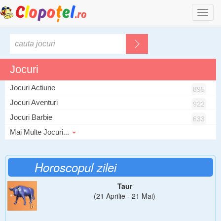
Togg
navi
Jocuri
Jocuri Actiune
895
Jocuri Aventuri
922
Jocuri Barbie
633
Mai Multe Jocuri...
Horoscopul zilei
Taur
(21 Aprilie - 21 Mai)