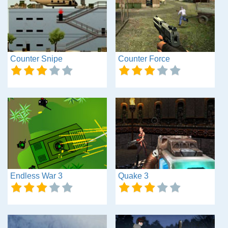
Counter Snipe
Counter Force
Endless War 3
Quake 3