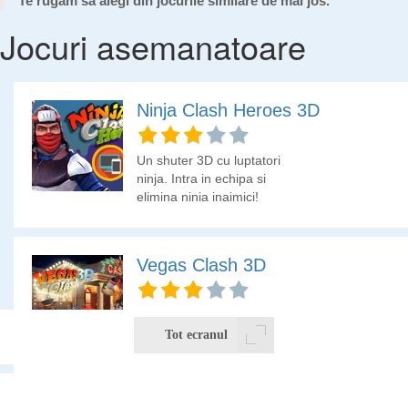
Te rugam sa alegi din jocurile similare de mai jos.
Jocuri asemanatoare
Ninja Clash Heroes 3D
Un shuter 3D cu luptatori
ninja. Intra in echipa si
elimina ninja inaimici!
Vegas Clash 3D
Te afli in Vegas, orasul
cazinourilor si esti intr-o
Tot ecranul
echipa Elvis comando
care trebuie sa anihileze
alte echipe de spargatori
care jefuiesc cazinourile.