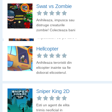
creaturi zombie. Ai o
arma si multe
Swat vs Zombie
incarcatoare. Elimina cat
mai multi zombii
Sniper Clash 3D
Anihileaza, impusca sau
distruge creaturile
zombie! Colecteaza bani
Clasicul joc cu
cu care sa deblochezi
impuscaturi 3D pe care il
arme.
poti incerca si aici.
Hellcopter
Anihileaza teroristii din
elicopter inainte sa fie
doborat elicopterul.
Sniper King 2D
Esti un agent de elita
trimis neoficial in