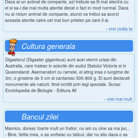
Daca ai un animal de companie, azi trebuie sa fii mai atent/a cu
el si sa-i dai mai multa atentie decat o faci in mod normal. Daca
nu ai niciun animal de companie, atunci va trebui sa acorzi
aceasta atentie catre cel mai bun prieten pe care il ai.
› vrei zodia ta
Cultura generala
Digasterul (Digaster giganteus) sunt acei viermi uriasi din
Australia, care traiesc in solurile din sudul Statului Victoria si in
Queensland. Asemanatori cu ramele, ei ating insa o lungime de
3m, o grosime de 5 cm si cantaresc 500-800 g. Ei sunt declarati
monumente ale naturii, fiind ocrititi prin legi speciale. Sursa:
Enciclopedia de Biologie - Editura All
› vrei mai mult
Bancul zilei
Mamico, doresc foarte mult un fratior, nu am cu cine sa ma joc...
- Bine, fetita mea, o sa vorbesc cu taticul, dar nu stiu daca o sa