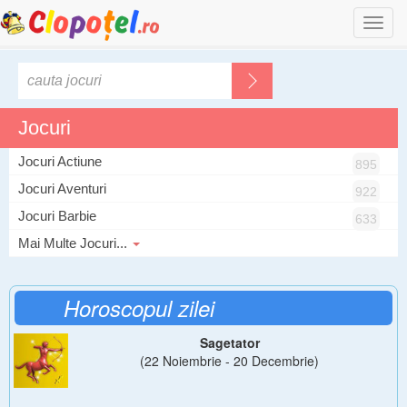
Togg
navi
Jocuri
Jocuri Actiune
895
Jocuri Aventuri
922
Jocuri Barbie
633
Mai Multe Jocuri...
Horoscopul zilei
Sagetator
(22 Noiembrie - 20 Decembrie)