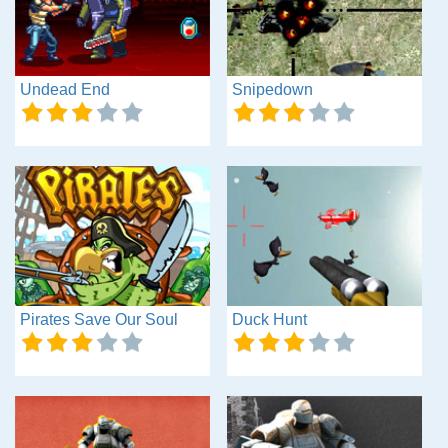
Undead End
Snipedown
Pirates Save Our Soul
Duck Hunt