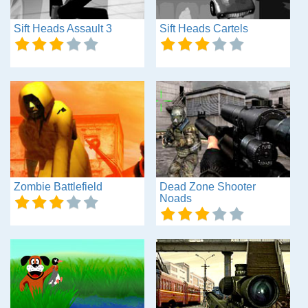
Sift Heads Assault 3
Sift Heads Cartels
Zombie Battlefield
Dead Zone Shooter
Noads