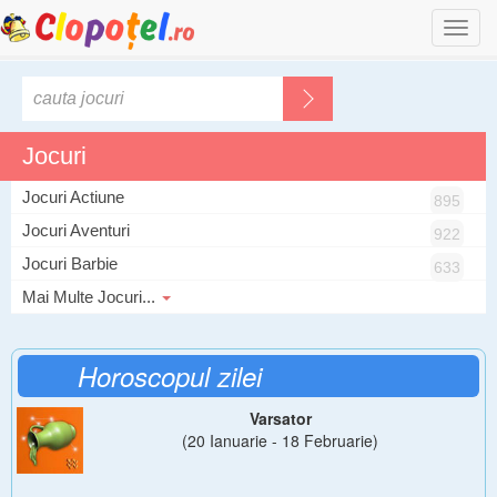
Togg
navi
Jocuri
Jocuri Actiune
895
Jocuri Aventuri
922
Jocuri Barbie
633
Mai Multe Jocuri...
Horoscopul zilei
Varsator
(20 Ianuarie - 18 Februarie)