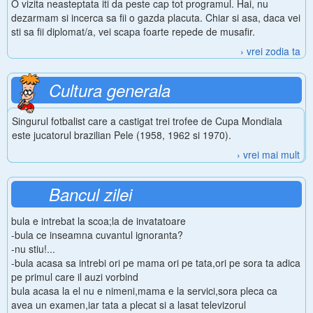
O vizita neasteptata iti da peste cap tot programul. Hai, nu
dezarmam si incerca sa fii o gazda placuta. Chiar si asa, daca vei
sti sa fii diplomat/a, vei scapa foarte repede de musafir.
› vrei zodia ta
Cultura generala
Singurul fotbalist care a castigat trei trofee de Cupa Mondiala
este jucatorul brazilian Pele (1958, 1962 si 1970).
› vrei mai mult
Bancul zilei
bula e intrebat la scoa;la de invatatoare
-bula ce inseamna cuvantul ignoranta?
-nu stiu!...
-bula acasa sa intrebi ori pe mama ori pe tata,ori pe sora ta adica
pe primul care il auzi vorbind
bula acasa la el nu e nimeni,mama e la servici,sora pleca ca
avea un examen,iar tata a plecat si a lasat televizorul