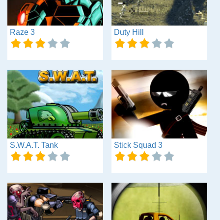
Raze 3
Duty Hill
S.W.A.T. Tank
Stick Squad 3