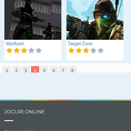
Warflash
Target Zone
1
2
3
4
5
6
7
8
JOCURI ONLINE