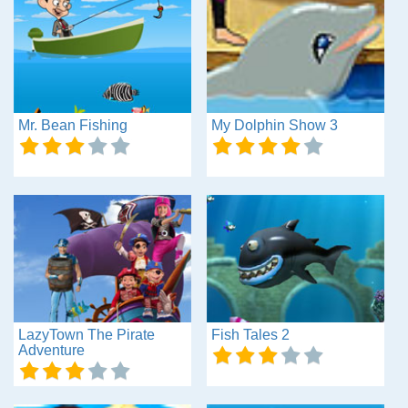
Mr. Bean Fishing
My Dolphin Show 3
LazyTown The Pirate
Fish Tales 2
Adventure