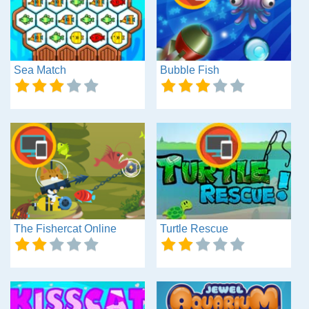
Sea Match
Bubble Fish
The Fishercat Online
Turtle Rescue