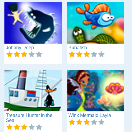
Johnny Deep
Bubafish
Treasure Hunter in the
Winx Mermaid Layla
Sea