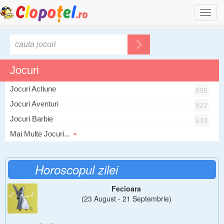
Togg
navi
Jocuri
Jocuri Actiune
895
Jocuri Aventuri
922
Jocuri Barbie
633
Mai Multe Jocuri...
Horoscopul zilei
Fecioara
(23 August - 21 Septembrie)