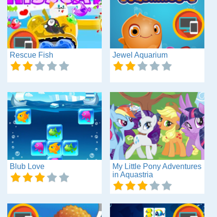
Rescue Fish
Jewel Aquarium
Blub Love
My Little Pony Adventures
in Aquastria