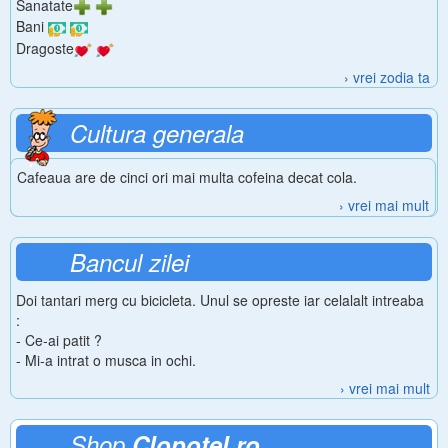
Sanatate
Bani
Dragoste
› vrei zodia ta
Cultura generala
Cafeaua are de cinci ori mai multa cofeina decat cola.
› vrei mai mult
Bancul zilei
Doi tantari merg cu bicicleta. Unul se opreste iar celalalt intreaba
:
- Ce-ai patit ?
- Mi-a intrat o musca in ochi.
› vrei mai mult
Shop
Clopotel.ro