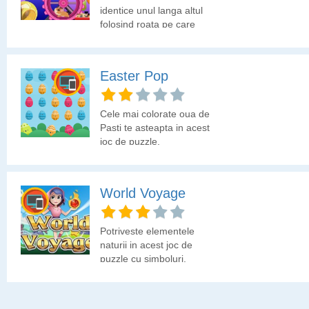
identice unul langa altul
folosind roata pe care
trebuie sa o rotesti in
dreapta sau in stanga.
Easter Pop
Cele mai colorate oua de
Pasti te asteapta in acest
joc de puzzle.
World Voyage
Potriveste elementele
naturii in acest joc de
puzzle cu simboluri.