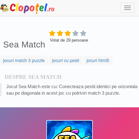
Togg
navi
Votat de
29
persoane
Sea Match
jocuri match 3 puzzle
jocuri cu pesti
jocuri html5
DESPRE SEA MATCH
Jocul Sea Match este cu: Conecteaza pestii identici pe orizontala
sau pe diagonala in acest joc cu potriviri match 3 puzzle.