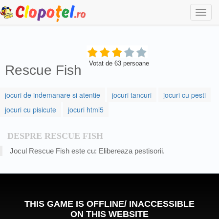
Togg
navi
Votat de
63
persoane
Rescue Fish
jocuri de indemanare si atentie
jocuri tancuri
jocuri cu pesti
jocuri cu pisicute
jocuri html5
DESPRE RESCUE FISH
Jocul Rescue Fish este cu: Elibereaza pestisorii.