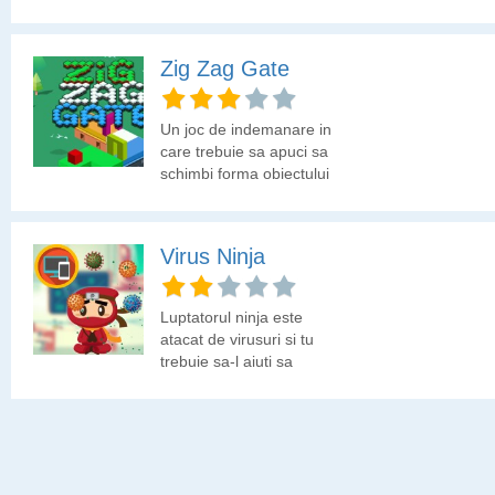
Zig Zag Gate
Un joc de indemanare in
care trebuie sa apuci sa
schimbi forma obiectului
inainte de a ajunge la
obstacol. Obiectul
trebuie sa ia forma ce ii
Virus Ninja
permite sa treaca de
poarta sau obstacolul pe
care il intalneste.
Luptatorul ninja este
atacat de virusuri si tu
trebuie sa-l ajuti sa
anihileze acesti pariziti
minusculi.