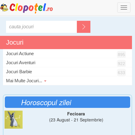
Togg
navi
Jocuri
Jocuri Actiune
895
Jocuri Aventuri
922
Jocuri Barbie
633
Mai Multe Jocuri...
Horoscopul zilei
Fecioara
(23 August - 21 Septembrie)