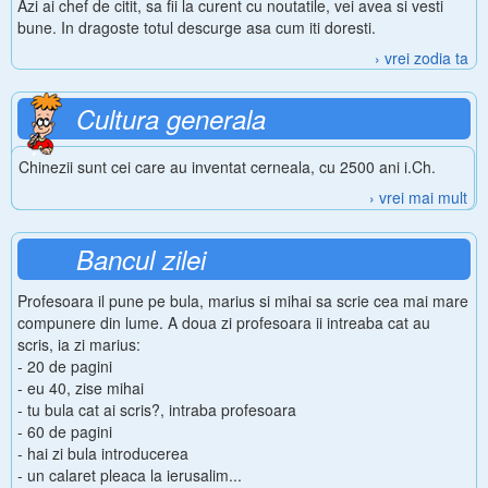
Azi ai chef de citit, sa fii la curent cu noutatile, vei avea si vesti
bune. In dragoste totul descurge asa cum iti doresti.
› vrei zodia ta
Cultura generala
Chinezii sunt cei care au inventat cerneala, cu 2500 ani i.Ch.
› vrei mai mult
Bancul zilei
Profesoara il pune pe bula, marius si mihai sa scrie cea mai mare
compunere din lume. A doua zi profesoara ii intreaba cat au
scris, ia zi marius:
- 20 de pagini
- eu 40, zise mihai
- tu bula cat ai scris?, intraba profesoara
- 60 de pagini
- hai zi bula introducerea
- un calaret pleaca la ierusalim...