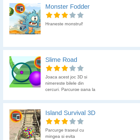
Monster Fodder
Hraneste monstrul!
Slime Road
Joaca acest joc 3D si
nimereste bilele din
cercuri. Parcurge pana la
final fiecare traseu
pentru a trece la nivelul
urmator.
Island Survival 3D
Parcurge traseul cu
mingea si evita