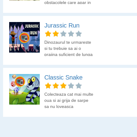
obstacolele care apar in
cale. Este un joc de
indemanare 3D.
Jurassic Run
Dinozaurul te urmareste
si tu trebuie sa ai o
prajina suficient de lunga
pentru a trece peste
prapastie.
Classic Snake
Colecteaza cat mai multe
oua si ai grija de sarpe
sa nu loveasca
marginile.