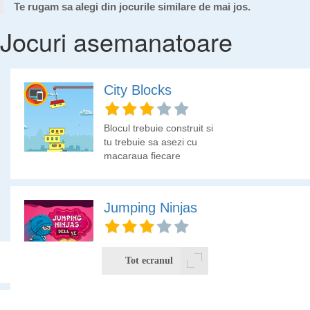
Te rugam sa alegi din jocurile similare de mai jos.
Jocuri asemanatoare
City Blocks
Blocul trebuie construit si
tu trebuie sa asezi cu
macaraua fiecare
platforma. Hai sa vedem
cat de inalt poti face
blocul!
Jumping Ninjas
Ajuta luptatorul ninja sa
colecteze saculetii cu
Tot ecranul
bani si fereste-l de
pericole.