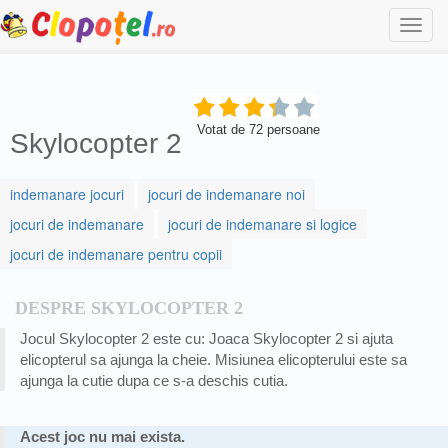
Togg
navi
Votat de
72
persoane
Skylocopter 2
indemanare jocuri
jocuri de indemanare noi
jocuri de indemanare
jocuri de indemanare si logice
jocuri de indemanare pentru copii
DESPRE SKYLOCOPTER 2
Jocul Skylocopter 2 este cu: Joaca Skylocopter 2 si ajuta
elicopterul sa ajunga la cheie. Misiunea elicopterului este sa
ajunga la cutie dupa ce s-a deschis cutia.
Acest joc nu mai exista.