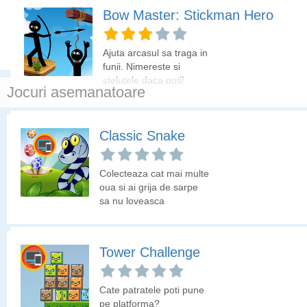
Manevrezi cu SAGETILE elicopterul. Cu tasta SPACE arunci
Bow Master: Stickman Hero
bombe. Obiectivul este sa colectezi cheia si apoi sa ajungi la
cutie. Pentru bonus colecteaza si diamantele rosii.
Ajuta arcasul sa traga in
funii. Nimereste si
stelutele daca poti!
Jocuri asemanatoare
Slime Road
Classic Snake
Joaca acest joc 3D si
Colecteaza cat mai multe
nimereste bilele din
oua si ai grija de sarpe
cercuri. Parcurge pana la
sa nu loveasca
final fiecare traseu
marginile.
pentru a trece la nivelul
urmator.
Boom Go The Zombies
Tower Challenge
Esti un soldat echipat cu
Cate patratele poti pune
grenade si trebuie sa
pe platforma?