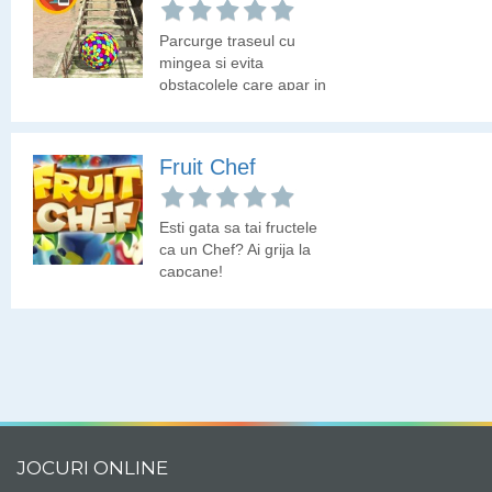
Parcurge traseul cu
mingea si evita
obstacolele care apar in
cale. Este un joc de
indemanare 3D.
Fruit Chef
Esti gata sa tai fructele
ca un Chef? Ai grija la
capcane!
JOCURI ONLINE