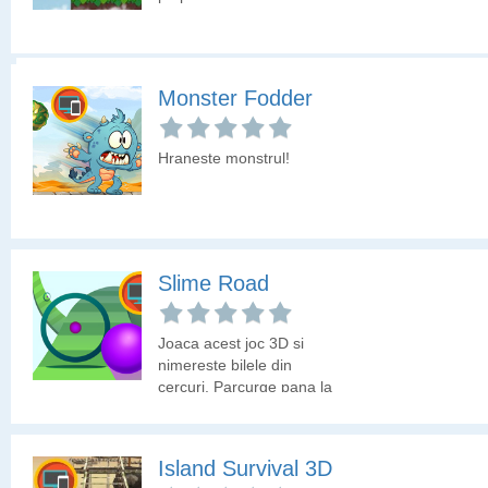
anihilezi inamicul care s-
a transformat in creaturi
zombie in urma unui
experiment militar.
Xmas Magic Tiles
Monster Fodder
Incearca sa tii ritmul cu
Hraneste monstrul!
muzica sarbatorilor de
iarna!
Slime Road
Joaca acest joc 3D si
nimereste bilele din
cercuri. Parcurge pana la
final fiecare traseu
pentru a trece la nivelul
urmator.
Island Survival 3D