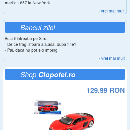
martie 1857 la New York.
› vrei mai mult
Bancul zilei
Bula il intreaba pe Strul:
- De ce tragi sfoara aia,asa, dupa tine?
- Pai, daca nu pot s-o imping!
› vrei mai mult
Shop
Clopotel.ro
129.99 RON