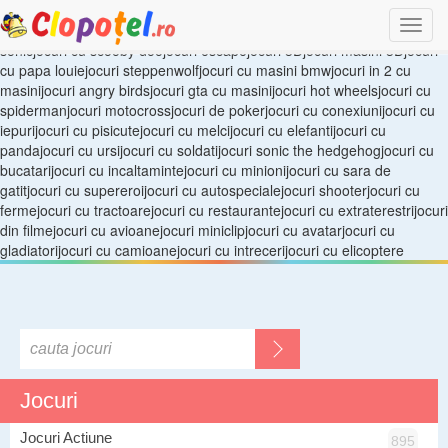
jocuri in aer liberjocuri html5jocuri candy crush sagajocuri gratis pentru
Togg
telefonul mobiljocuri gratis pentru tabletajocuri cu Adam si Evajocuri cu
sonicjocuri cu scooby doojocuri escapejocuri 3Djocuri masini 3Djocuri
navi
cu papa louiejocuri steppenwolfjocuri cu masini bmwjocuri in 2 cu
masinijocuri angry birdsjocuri gta cu masinijocuri hot wheelsjocuri cu
spidermanjocuri motocrossjocuri de pokerjocuri cu conexiunijocuri cu
iepurijocuri cu pisicutejocuri cu melcijocuri cu elefantijocuri cu
pandajocuri cu ursijocuri cu soldatijocuri sonic the hedgehogjocuri cu
bucatarijocuri cu incaltamintejocuri cu minionijocuri cu sara de
gatitjocuri cu supereroijocuri cu autospecialejocuri shooterjocuri cu
fermejocuri cu tractoarejocuri cu restaurantejocuri cu extraterestrijocuri
din filmejocuri cu avioanejocuri miniclipjocuri cu avatarjocuri cu
gladiatorijocuri cu camioanejocuri cu intrecerijocuri cu elicoptere
Jocuri
Jocuri Actiune
895