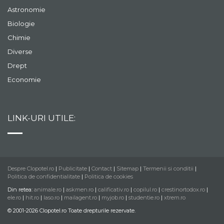
Astronomie
Biologie
Chimie
Diverse
Drept
Economie
LINK-URI UTILE:
Despre Clopotel.ro
|
Publicitate
|
Contact
|
Sitemap
|
Termenii si conditii
|
Politica de confidentialitate
|
Politica de cookies
Din retea:
animale.ro
|
askmen.ro
|
calificativ.ro
|
copilul.ro
|
crestinortodox.ro
|
ele.ro
|
hit.ro
|
laso.ro
|
mailagent.ro
|
myjob.ro
|
studentie.ro
|
xtrem.ro
© 2001-2026 Clopotel.ro Toate drepturile rezervate.