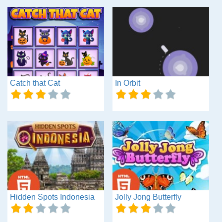
Catch that Cat
In Orbit
Hidden Spots Indonesia
Jolly Jong Butterfly