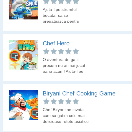
Ajuta-l pe strumful
bucatar sa se
pregateasca pentru
festivalul din sat. Coci
briose, clatite si gogosi.
Decoreaza briosele sau
Chef Hero
prajiturile, in timp ce
servesti ceai, punch cu
fructe si multe altele.
O aventura de gatit
Scopul jocului este de a
precum nu ai mai jucat
servi gustarile potrivite
pana acum! Ajuta-l pe
pentru fiecare strumf
baiat sa devina maestru
care viziteaza standul.
bucatar.
Gateste dulciurile,
decoreaza-le cat de
Biryani Chef Cooking Game
repede poti si alege
bauturile potrivite pentru
fiecare comanda.
Chef Biryani ne invata
cum sa gatim cele mai
delicioase retete asiatice
ce au ca ingredient