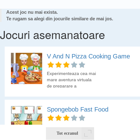
Acest joc nu mai exista.
Te rugam sa alegi din jocurile similare de mai jos.
Jocuri asemanatoare
V And N Pizza Cooking Game
Experimenteaza cea mai
mare aventura virtuala
de preparare a
delicioasei pizza! Creaza
aceasta delicatesa de la
zero, alege toppinguri
Spongebob Fast Food
delicioase si stapaneste
arta coacerii. De la
preparate clasice la
SpongeBob are un fast
creatii inovatoare,
food si trebuie sa
Tot ecranul
elibereaza bucatarul din
serveasca toti clientii cat