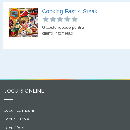
principal orezul.
Cooking Fast 4 Steak
Gateste repede pentru
clientii infometati.
JOCURI ONLINE
Jocuri cu masini
Jocuri Barbie
Jocuri fotbal