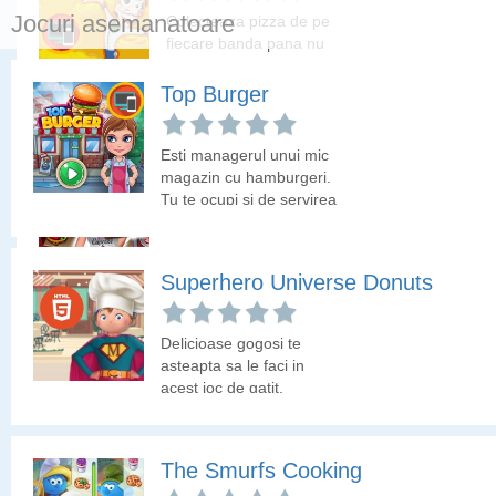
Jocuri asemanatoare
Colecteaza pizza de pe
fiecare banda pana nu
ajunge jos. Ca sa o
colectezi trebuie sa ai 3
Top Burger
pizza de acelasi fel una
langa alta pe aceasi
Cooking Fast 4 Steak
banda.
Esti managerul unui mic
magazin cu hamburgeri.
Tu te ocupi si de servirea
Gateste repede pentru
clientilor. Trebuie sa le
clientii infometati.
faci hamburgerii asa cum
isi doresc si sa-i servesti
Superhero Universe Donuts
cat mai repede. Crezi ca
poti?
Delicioase gogosi te
asteapta sa le faci in
acest joc de gatit.
The Smurfs Cooking