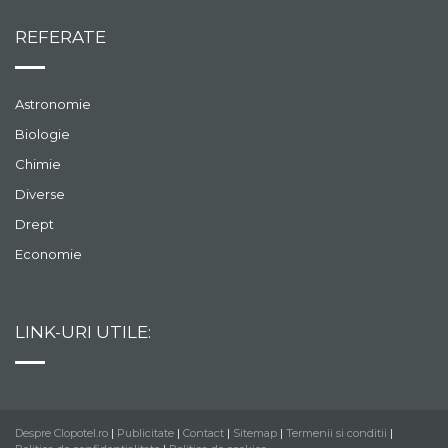
REFERATE
Astronomie
Biologie
Chimie
Diverse
Drept
Economie
LINK-URI UTILE:
Despre Clopotel.ro
|
Publicitate
|
Contact
|
Sitemap
|
Termenii si conditii
|