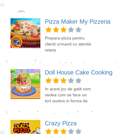
tine si creeaza
mai repede pentru a nu-i
capodopere culinare.
supara.
Pizza Maker My Pizzeria
INSTRUCTIUNI CARAMEL APPLE CUPCAKES
Prepara pizza pentru
clienti urmand cu atentie
Foloseste mouse-ul si selecteaza de pe raft ingredientele din
reteta.
lista pentru a le pune in cos. Foloseste mouse-ul pentru a
manevra ingredientele sau ustensilele din bucatarie. Trebuie
sa ai notiuni elementare de limba engleza ca sa cunosti ce
scrie in dreptul fiecarui ingredient daca nu il recunosti dupa
Doll House Cake Cooking
aspect. Tine apasat pe butonul din stanga pentru a muta
produsele in cos. Pentru a manui ustensilele si ingredinetele
din bucatarie tine apasat pe butonul din stanga mouse. Este
In acest joc de gatit vom
posibil ca jocul sa se incarce de pe alt site si sa contina link-
vedea cum se face un
uri iar anumite actiuni (dati click pe un link) sa va
tort gustos in forma de
directioneze pe alt site decat clopotel.ro. Nu ne asumam
casa.
raspunderea pentru eventualele neplaceri pe care le
intampinati accesand link-urile din joc.
Crazy Pizza