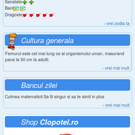
Sanatate
Bani
Dragoste
› vrei zodia ta
Cultura generala
Femurul este cel mai lung os al organismului uman, masurand
pana la 50 cm la adulti.
› vrei mai mult
Bancul zilei
Culmea matematicii:Sa fii singur si sa te simti in plus
› vrei mai mult
Shop
Clopotel.ro