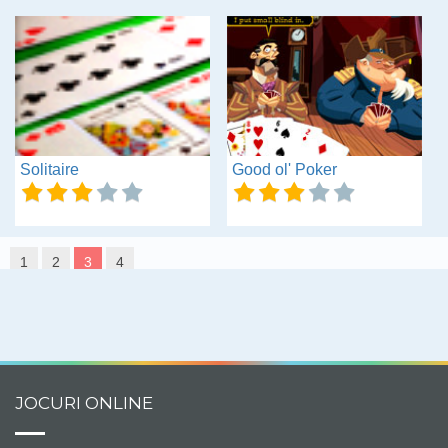
Solitaire
Good ol' Poker
1
2
3
4
JOCURI ONLINE