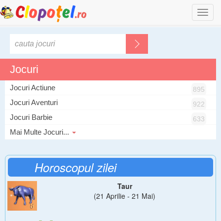
Togg
navi
Jocuri
Jocuri Actiune
895
Jocuri Aventuri
922
Jocuri Barbie
633
Mai Multe Jocuri...
Horoscopul zilei
Taur
(21 Aprilie - 21 Mai)