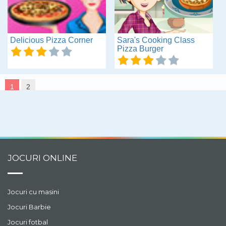
Delicious Pizza Corner
Sara's Cooking Class
Pizza Burger
1
2
JOCURI ONLINE
Jocuri cu masini
Jocuri Barbie
Jocuri fotbal