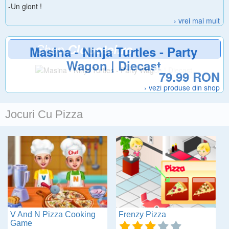
-Un glont !
› vrei mai mult
Shop
Clopotel.ro
Masina - Ninja Turtles - Party
Wagon | Diecast
79.99 RON
› vezi produse din shop
Jocuri Cu Pizza
V And N Pizza Cooking
Frenzy Pizza
Game