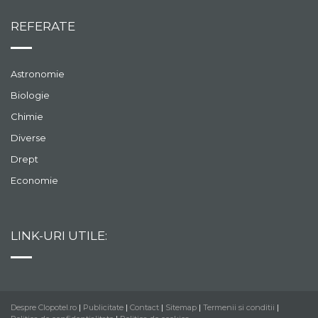
REFERATE
Astronomie
Biologie
Chimie
Diverse
Drept
Economie
LINK-URI UTILE:
Despre Clopotel.ro
|
Publicitate
|
Contact
|
Sitemap
|
Termenii si conditii
|