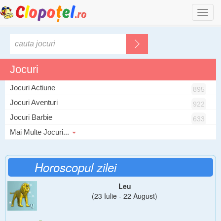
Togg
navi
Jocuri
Jocuri Actiune
895
Jocuri Aventuri
922
Jocuri Barbie
633
Mai Multe Jocuri...
Horoscopul zilei
Leu
(23 Iulie - 22 August)