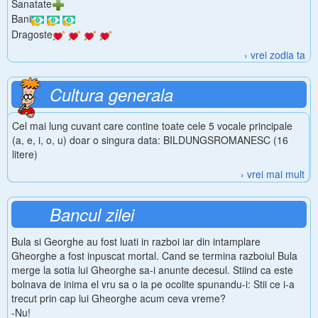
Sanatate
Bani
Dragoste
› vrei zodia ta
Cultura generala
Cel mai lung cuvant care contine toate cele 5 vocale principale
(a, e, i, o, u) doar o singura data: BILDUNGSROMANESC (16
litere)
› vrei mai mult
Bancul zilei
Bula si Georghe au fost luati in razboi iar din intamplare
Gheorghe a fost inpuscat mortal. Cand se termina razboiul Bula
merge la sotia lui Gheorghe sa-i anunte decesul. Stiind ca este
bolnava de inima el vru sa o ia pe ocolite spunandu-i: Stii ce i-a
trecut prin cap lui Gheorghe acum ceva vreme?
-Nu!