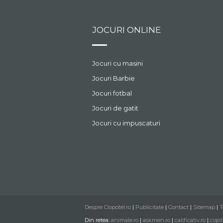
JOCURI ONLINE
Jocuri cu masini
Jocuri Barbie
Jocuri fotbal
Jocuri de gatit
Jocuri cu impuscaturi
Despre Clopotel.ro
|
Publicitate
|
Contact
|
Sitemap
|
T
Din retea:
animale.ro
|
askmen.ro
|
calificativ.ro
|
copil