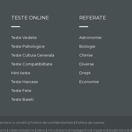
TESTE ONLINE
REFERATE
Teste Vedete
Astronomie
Teste Psihologice
Biologie
Teste Cultura Generala
Chimie
Teste Compatibilitate
Diverse
Mini-teste
Drept
Teste Haioase
Economie
Teste Fete
Teste Baieti
ermenii si conditii
|
Politica de confidentialitate
|
Politica de cookies
ul.ro
|
crestinortodox.ro
|
ele.ro
|
hit.ro
|
laso.ro
|
mailagent.ro
|
myjob.ro
|
studentie.ro
|
x