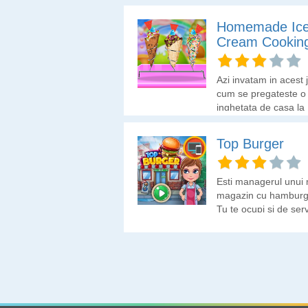
Homemade Ic
Cream Cookin
Azi invatam in acest 
cum se pregateste o
inghetata de casa la
cornet.
Top Burger
Esti managerul unui 
magazin cu hamburge
Tu te ocupi si de ser
clientilor. Trebuie sa 
faci hamburgerii as
isi doresc si sa-i serv
cat mai repede. Crez
poti?