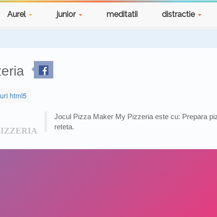
Aurel
junior
meditatii
distractie
eria
curi html5
Jocul Pizza Maker My Pizzeria este cu: Prepara piz
reteta.
IZZERIA