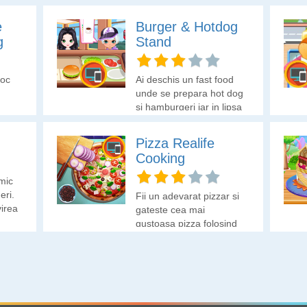
e
Burger & Hotdog
g
Stand
joc
Ai deschis un fast food
unde se prepara hot dog
si hamburgeri iar in lipsa
unor angajati tu trebuie
sa te ocupi de servirea
Pizza Realife
clientilor cat si de
Cooking
prepararea produselor
de fast food. Ce zici, te
mic
descurci?
ri.
Fii un adevarat pizzar si
virea
gateste cea mai
le
gustoasa pizza folosind
a cum
ingrediente cum ar fi
esti
rosii, ardei gras, masline,
i ca
ciuperci, ceapa,
verdeata, sunca sau
salam.