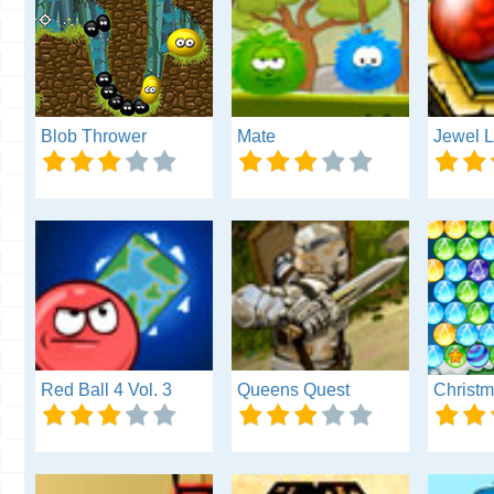
Blob Thrower
Mate
Jewel L
Red Ball 4 Vol. 3
Queens Quest
Christ