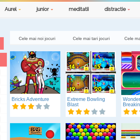
Aurel
junior
meditatii
distractie
Cele mai noi jocuri
Cele mai tari jocuri
Cele mai
Bricks Adventure
Extreme Bowling
Wonderf
Blast
Breaki