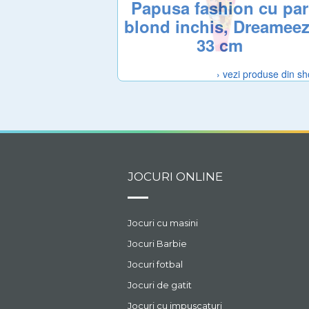
Papusa fashion cu par
blond inchis, Dreameez
33 cm
› vezi produse din s
JOCURI ONLINE
Jocuri cu masini
Jocuri Barbie
Jocuri fotbal
Jocuri de gatit
Jocuri cu impuscaturi