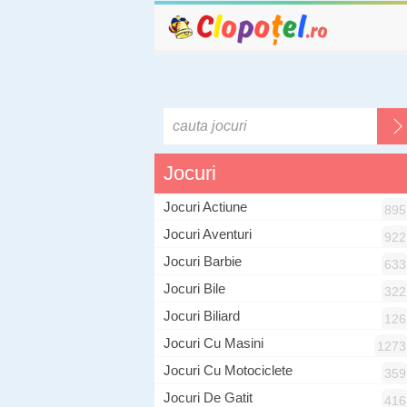
Jocuri
Jocuri Actiune
895
Jocuri Aventuri
922
Jocuri Barbie
633
Jocuri Bile
322
Jocuri Biliard
126
Jocuri Cu Masini
1273
Jocuri Cu Motociclete
359
Jocuri De Gatit
416