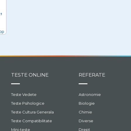
,
hop
TESTE ONLINE
REFERATE
Teste Vedete
Astronomie
Teste Psihologice
Biologie
Teste Cultura Generala
Chimie
Teste Compatibilitate
Diverse
Mini-teste
Drept