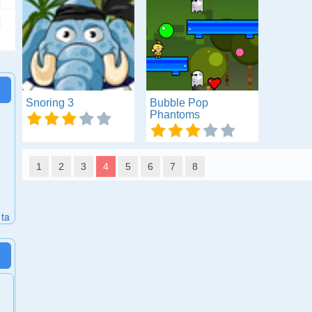
Snoring 3
Bubble Pop
Phantoms
1
2
3
4
5
6
7
8
 ta