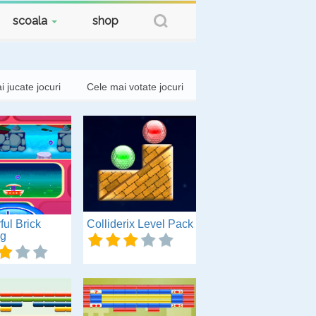
scoala
shop
 jucate jocuri
Cele mai votate jocuri
ul Brick
Colliderix Level Pack
ng