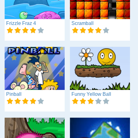
Frizzle Fraz 4
Scramball
Pinball
Funny Yellow Ball