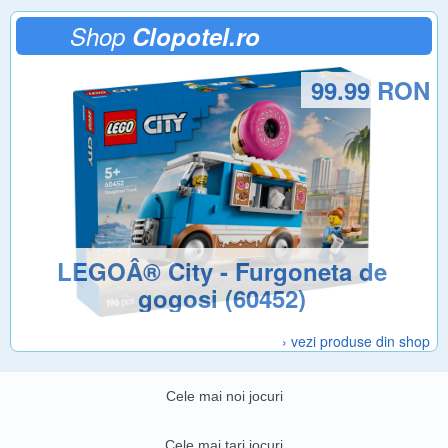
Shop
Clopotel.ro
99.99 RON
LEGOÂ® City - Furgoneta de
gogosi (60452)
› vezi produse din shop
Cele mai noi jocuri
Cele mai tari jocuri