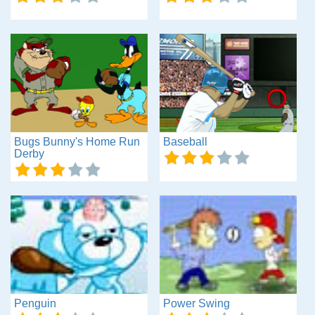
Bugs Bunny's Home Run
Baseball
Derby
Penguin
Power Swing