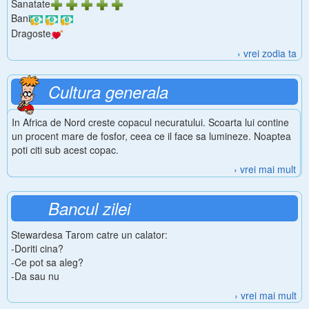
Sanatate
Bani
Dragoste
› vrei zodia ta
Cultura generala
In Africa de Nord creste copacul necuratului. Scoarta lui contine
un procent mare de fosfor, ceea ce il face sa lumineze. Noaptea
poti citi sub acest copac.
› vrei mai mult
Bancul zilei
Stewardesa Tarom catre un calator:
-Doriti cina?
-Ce pot sa aleg?
-Da sau nu
› vrei mai mult