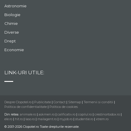
Astronomie
Biologie
Chimie
Diverse
Drept
Economie
LINK-URI UTILE:
Despre Clopotel.ro
|
Publicitate
|
Contact
|
Sitemap
|
Termenii si conditii
|
Politica de confidentialitate
|
Politica de cookies
Din retea:
animale.ro
|
askmen.ro
|
calificativ.ro
|
copilul.ro
|
crestinortodox.ro
|
ele.ro
|
hit.ro
|
laso.ro
|
mailagent.ro
|
myjob.ro
|
studentie.ro
|
xtrem.ro
© 2001-2026 Clopotel.ro Toate drepturile rezervate.