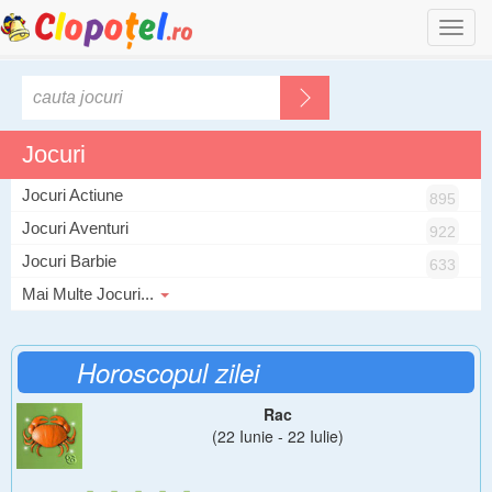
Togg
navi
Jocuri
Jocuri Actiune
895
Jocuri Aventuri
922
Jocuri Barbie
633
Mai Multe Jocuri...
Horoscopul zilei
Rac
(22 Iunie - 22 Iulie)