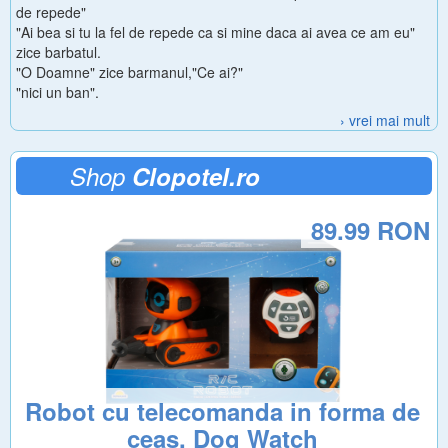
de repede"
"Ai bea si tu la fel de repede ca si mine daca ai avea ce am eu"
zice barbatul.
"O Doamne" zice barmanul,"Ce ai?"
"nici un ban".
› vrei mai mult
Shop
Clopotel.ro
89.99 RON
Robot cu telecomanda in forma de
ceas, Dog Watch