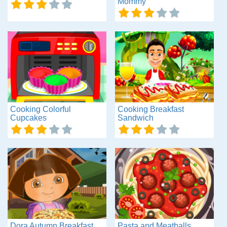
Mommy
Cooking Colorful
Cooking Breakfast
Cupcakes
Sandwich
Dora Autumn Breakfast
Pasta and Meatballs