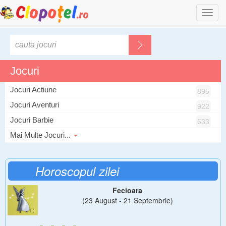
Togg
navi
Jocuri
Jocuri Actiune
895
Jocuri Aventuri
922
Jocuri Barbie
633
Mai Multe Jocuri...
Horoscopul zilei
Fecioara
(23 August - 21 Septembrie)