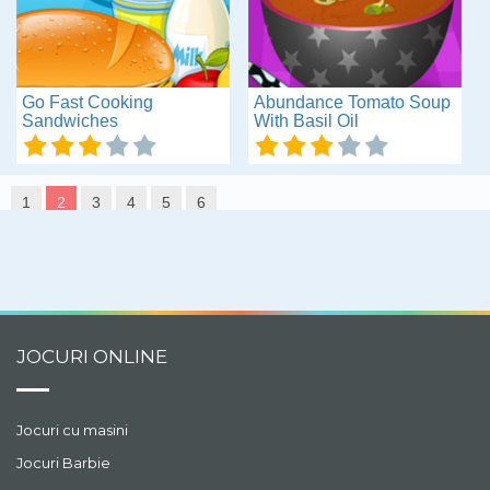
Go Fast Cooking
Abundance Tomato Soup
Sandwiches
With Basil Oil
1
2
3
4
5
6
JOCURI ONLINE
Jocuri cu masini
Jocuri Barbie