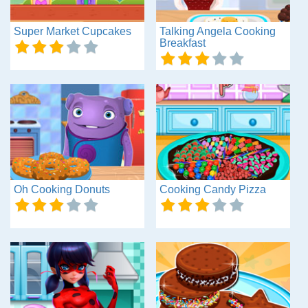
Super Market Cupcakes
Talking Angela Cooking
Breakfast
Oh Cooking Donuts
Cooking Candy Pizza