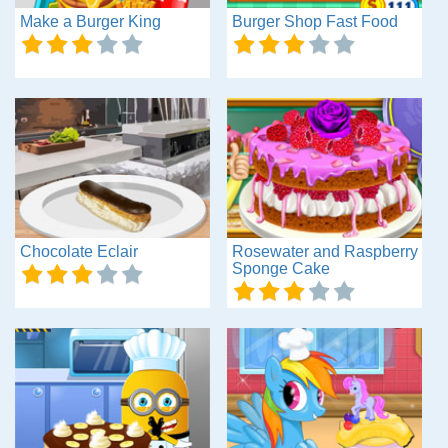
Make a Burger King
Burger Shop Fast Food
Chocolate Eclair
Rosewater and Raspberry
Sponge Cake