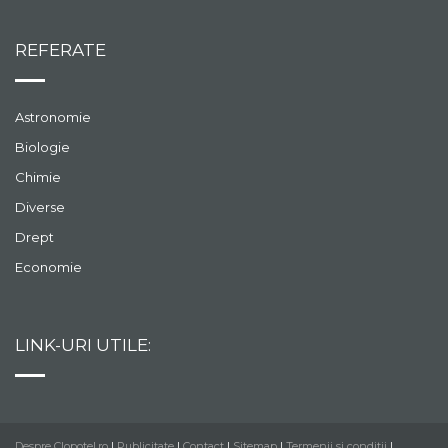
REFERATE
Astronomie
Biologie
Chimie
Diverse
Drept
Economie
LINK-URI UTILE:
Despre Clopotel.ro
|
Publicitate
|
Contact
|
Sitemap
|
Termenii si conditii
|