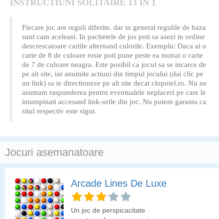
INSTRUCTIUNI SOLITAIRE 13 IN 1
Fiecare joc are reguli diferite, dar in general regulile de baza
sunt cam aceleasi. In pachetele de jos poti sa asezi in ordine
descrescatoare cartile alternand culorile. Exemplu: Daca ai o
carte de 8 de culoare rosie poti pune peste ea numai o carte
de 7 de culoare neagra. Este posibil ca jocul sa se incarce de
pe alt site, iar anumite actiuni din timpul jocului (dai clic pe
un link) sa te directioneze pe alt site decat clopotel.ro. Nu ne
asumam raspunderea pentru eventualele neplaceri pe care le
intampinati accesand link-urile din joc. Nu putem garanta ca
situl respectiv este sigur.
Jocuri asemanatoare
Arcade Lines De Luxe
Un joc de perspicacitate