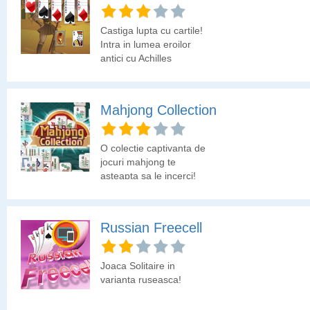
Castiga lupta cu cartile!
Intra in lumea eroilor
antici cu Achilles
Solitaire, un joc de carti
captivant inspirat din
mitologia greaca! Scopul
Mahjong Collection
tau este sa eliberezi
toate cartile de pe masa,
asezandu-le dupa reguli
O colectie captivanta de
simple: Potriveste 2 carti
jocuri mahjong te
cu o valoare egala, mai
asteapta sa le incerci!
mare sau mai mica cu
1.Esti pregatit sa iti
testezi strategia si sa
devii un adevarat erou?
Russian Freecell
Joaca acum Achilles
Solitaire si obtine
victoria!
Joaca Solitaire in
varianta ruseasca!