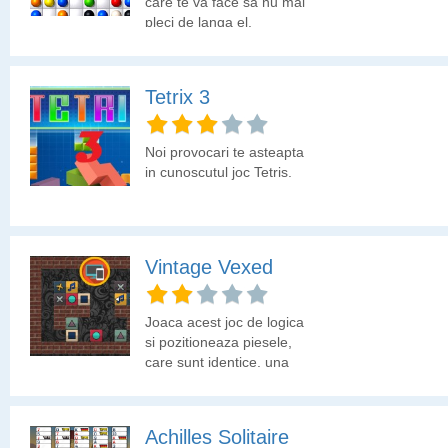
care te va face sa nu mai
pleci de langa el.
Tetrix 3
Noi provocari te asteapta
in cunoscutul joc Tetris.
Vintage Vexed
Joaca acest joc de logica
si pozitioneaza piesele,
care sunt identice, una
langa alta ca sa le faci sa
dispara.
Achilles Solitaire