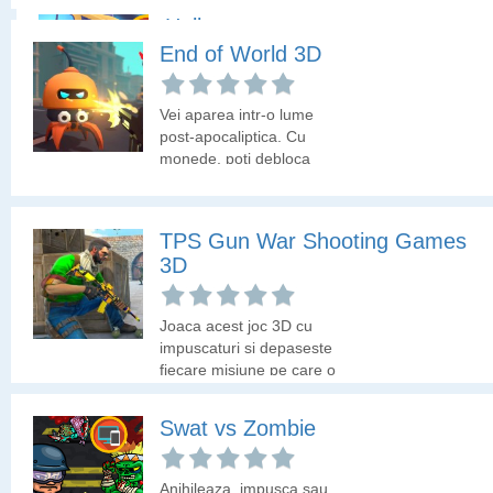
indeplineste misiunea!
Hellcopter
End of World 3D
Anihileaza teroristii din
elicopter inainte sa fie
Vei aparea intr-o lume
doborat elicopterul.
post-apocaliptica. Cu
monede, poti debloca
obiecte care te ajuta sa
supravietuiesti, dar va
trebui sa le gasesti mai
TPS Gun War Shooting Games
intai.
3D
Joaca acest joc 3D cu
impuscaturi si depaseste
fiecare misiune pe care o
primesti.
Swat vs Zombie
Anihileaza, impusca sau