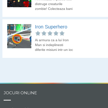
distruge creaturile
zombie! Colecteaza bani
cu care sa deblochezi
arme.
Iron Superhero
Ai armura ca a lui Iron
Man si indeplinesti
diferite misiuni intr-un joc
shooter 3D.
JOCURI ONLINE