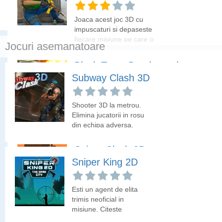
arma.
Joaca acest joc 3D cu
impuscaturi si depaseste
fiecare misiune pe care o
Jocuri asemanatoare
primesti.
Block Team Deathmatch
Subway Clash 3D
Un joc de cu impuscaturi
3D cu o grafica din
Shooter 3D la metrou.
patratele de pixeli.
Elimina jucatorii in rosu
Putem alege modul
din echipa adversa.
echipa 4v4, modul
individual sau modul
Sniper Clash 3D
lunetist.
Sniper King 2D
Clasicul joc cu
impuscaturi 3D pe care il
Esti un agent de elita
poti incerca si aici.
trimis neoficial in
misiune. Citeste
instructiunile primite si