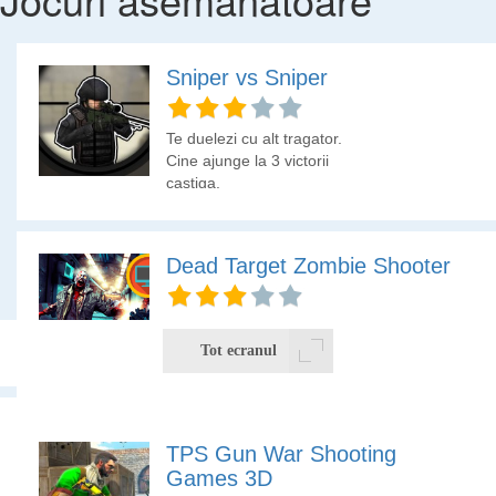
Sniper vs Sniper
Te duelezi cu alt tragator.
Cine ajunge la 3 victorii
castiga.
Dead Target Zombie Shooter
Un shoter 3D in care
trebuie sa impusti
Tot ecranul
creaturi zombie.
Foloseste mouse-ul si trage cu click stanga. Elimina
TPS Gun War Shooting
elicopterele inainte sa parasuteze soldati pentru ca va trebui
Games 3D
sa tragi si in ei. Dupa fiecare nivel cumpara upgrade pentru