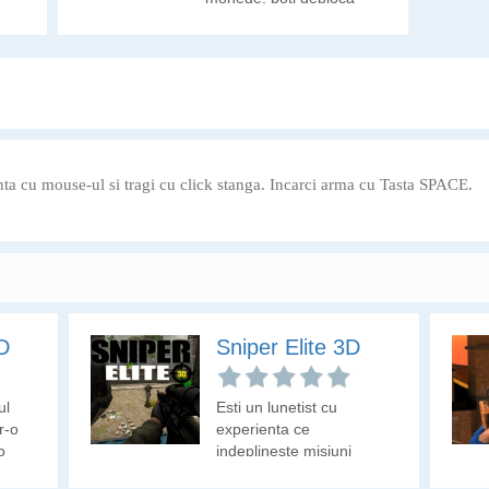
obiecte care te ajuta sa
supravietuiesti, dar va
trebui sa le gasesti mai
intai.
inta cu mouse-ul si tragi cu click stanga. Incarci arma cu Tasta SPACE.
D
Sniper Elite 3D
ul
Esti un lunetist cu
tr-o
experienta ce
o
indeplineste misiuni
leze
speciale.