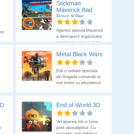
Stickman
Maverick Bad
Boys Killer
Agentul special Maverick
joc
a descoperit organizatia
secreta pe care o cauta
de ceva timp. Acum el
Metal Black Wars
trebuie sa anihileze
inaimicii.
Esti o unitate speciala
din brigada comando si
esti trimis cu elicopterul
pe campul de lupta al
cat
inamicilor. Anihileaza
soldatii inamici si
3D
End of World 3D
parcurge traseul pana la
indeplinirea misiunii.
Vei aparea intr-o lume
u
post-apocaliptica. Cu
monede, poti debloca