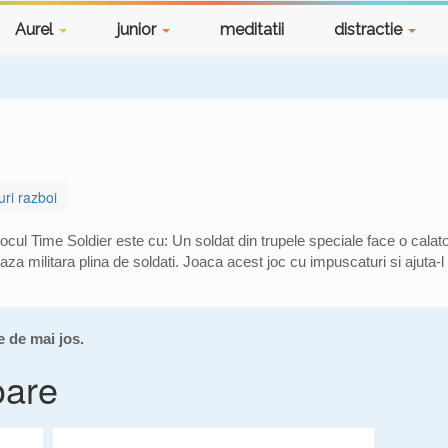
Aurel
junior
meditatii
distractie
uri razboi
ocul Time Soldier este cu: Un soldat din trupele speciale face o calator
aza militara plina de soldati. Joaca acest joc cu impuscaturi si ajuta-l
e de mai jos.
oare