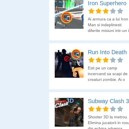
Iron Superhero
Ai armura ca a lui Iron
Man si indeplinesti
diferite misiuni intr-un 
shooter 3D.
Run Into Death
Esti pe un camp
incercand sa scapi de
creaturi zombie. Ai o
arma si multe
incarcatoare. Elimina 
mai multi zombii
Subway Clash 
Shooter 3D la metrou.
Elimina jucatorii in ros
din echipa adversa.