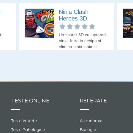
tori
ile.
h
Ninja Clash
Heroes 3D
e
Un shuter 3D cu luptatori
ninja. Intra in echipa si
elimina ninja inaimici!
 cat
TESTE ONLINE
REFERATE
Teste Vedete
Astronomie
Teste Psihologice
Biologie