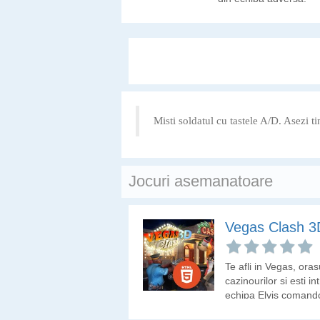
Misti soldatul cu tastele A/D. Asezi t
Jocuri asemanatoare
Vegas Clash 3
Te afli in Vegas, oras
cazinourilor si esti in
echipa Elvis comand
care trebuie sa anihi