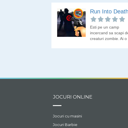
alte echipe de sparga
care jefuiesc cazinour
Run Into Deat
Esti pe un camp
incercand sa scapi d
creaturi zombie. Ai o
arma si multe
incarcatoare. Elimina
mai multi zombii
JOCURI ONLINE
Jocuri cu masini
Jocuri Barbie