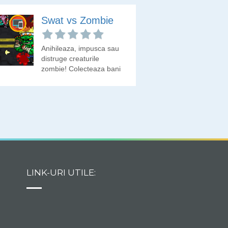
Swat vs Zombie
Anihileaza, impusca sau
distruge creaturile
zombie! Colecteaza bani
cu care sa deblochezi
arme.
LINK-URI UTILE: