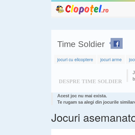
Time Soldier
jocuri cu elicoptere
jocuri arme
joc
J
b
DESPRE TIME SOLDIER
Acest joc nu mai exista.
Te rugam sa alegi din jocurile similar
Jocuri asemanat